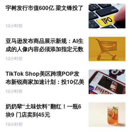
宇树发行市值600亿 梁文锋投了
12小时前
亚马逊发布商品展示新规：AI生
成的人像内容必须添加指定元数
据
12小时前
TikTok Shop美区跨境POP发
布新锐商家加速计划：投10亿美
金资源帮扶四类商家
12小时前
奶奶辈“土味饮料”翻红！一瓶6
块9 门店卖到45元
12小时前