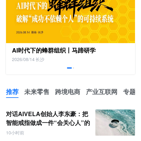
AI时代下的蜂群组织丨马蹄研学
2026/08/14
长沙
推荐
未来零售
跨境电商
产业互联网
专题
推
荐
未
对话AIVELA创始人李东豪：把
来
零
智能戒指做成一件“会关心人”的
售
饰品
跨
10小时前
境
电