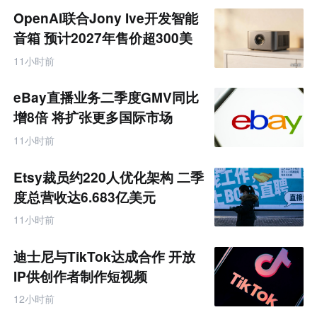
商
OpenAI联合Jony Ive开发智能
产
业
音箱 预计2027年售价超300美
互
元
联
11小时前
网
专
题
eBay直播业务二季度GMV同比
增8倍 将扩张更多国际市场
11小时前
Etsy裁员约220人优化架构 二季
度总营收达6.683亿美元
11小时前
迪士尼与TikTok达成合作 开放
IP供创作者制作短视频
12小时前