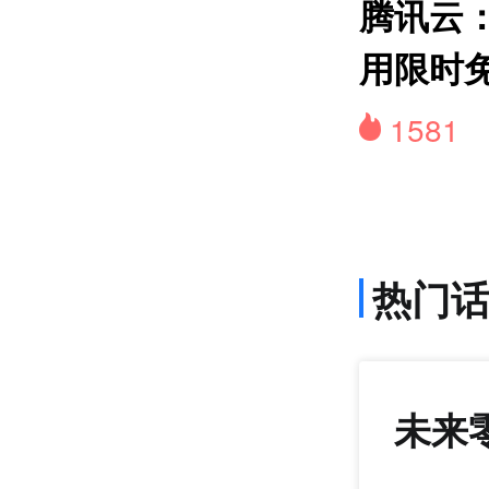
货
腾讯云：
用限时
1581
热门
未来
792
+21