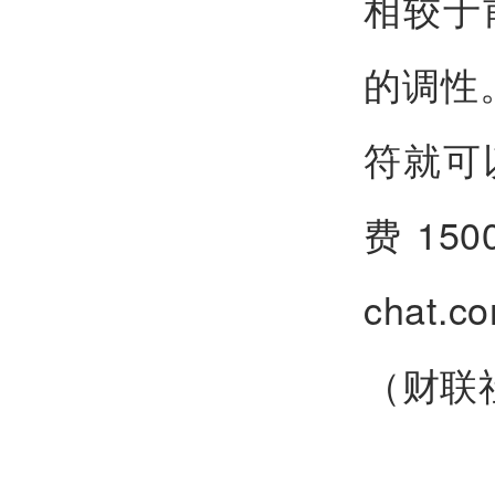
相较于前
的调性。
符就可
费15
cha
（财联