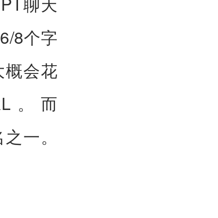
GPT聊天
6/8个字
大概会花
RL。而
名之一。