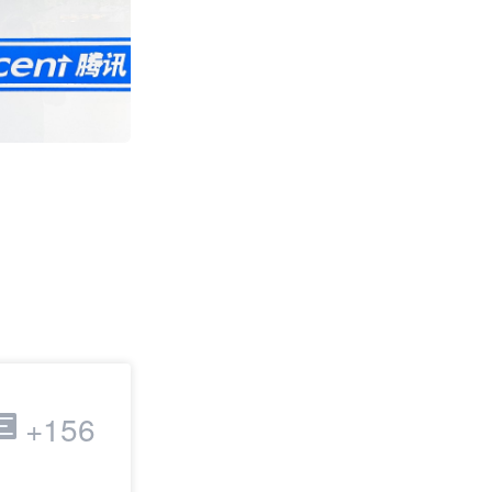
Wildberries
费用大降95% 或
关
2392
跨境电商
+156