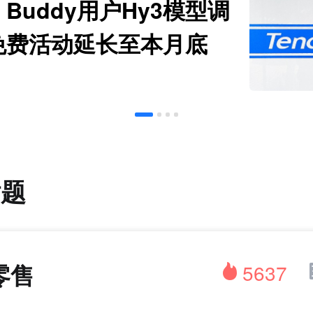
Buddy用户Hy3模型调
免费活动延长至本月底
话题
零售
5637