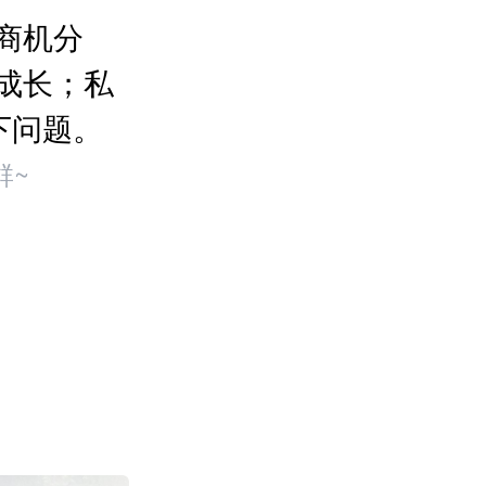
商机分
成长；私
下问题。
群~