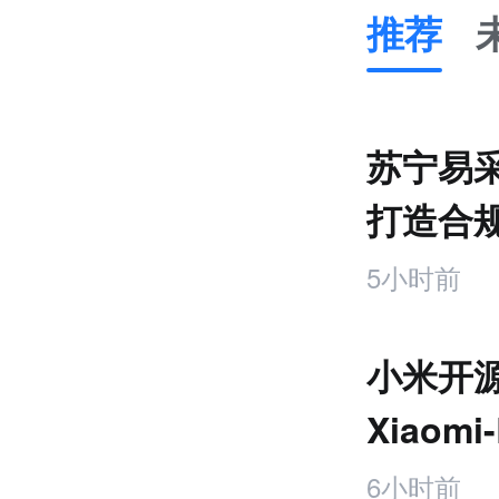
推荐
推
荐
未
苏宁易
来
零
打造合
售
台
跨
5小时前
境
电
商
小米开源
产
业
Xiaomi-
互
联
6小时前