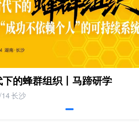
时代下的蜂群组织丨马蹄研学
/14
长沙