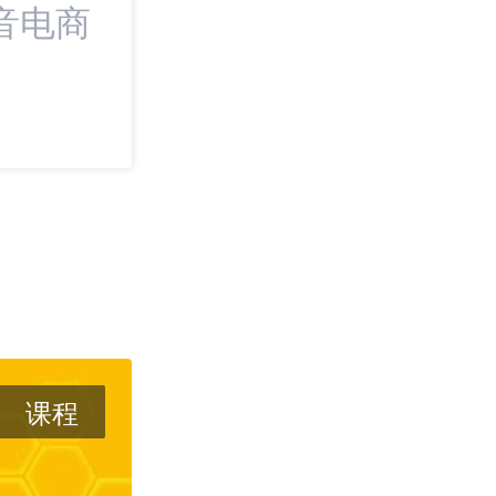
音电商
最新：从找货到
SHOPLINE上新
Dropshipping
课程