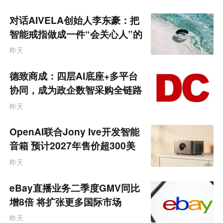
荐
未
对话AIVELA创始人李东豪：把
来
零
智能戒指做成一件“会关心人”的
售
饰品
跨
昨天
境
电
商
德致商成：四层AI底座+多平台
产
业
协同，成为政企数智采购全链路
互
服务商
联
昨天
网
专
题
OpenAI联合Jony Ive开发智能
音箱 预计2027年售价超300美
元
昨天
eBay直播业务二季度GMV同比
增8倍 将扩张更多国际市场
昨天