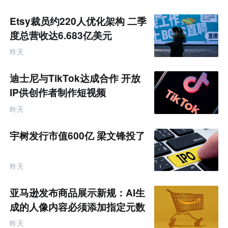
Etsy裁员约220人优化架构 二季
度总营收达6.683亿美元
昨天
迪士尼与TikTok达成合作 开放
IP供创作者制作短视频
昨天
宇树发行市值600亿 梁文锋投了
昨天
亚马逊发布商品展示新规：AI生
成的人像内容必须添加指定元数
据
昨天