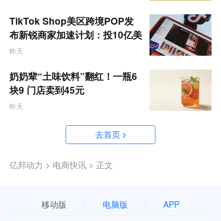
TikTok Shop美区跨境POP发
布新锐商家加速计划：投10亿美
金资源帮扶四类商家
昨天
奶奶辈“土味饮料”翻红！一瓶6
块9 门店卖到45元
昨天
去首页
亿邦动力 >
电商快讯 >
正文
移动版
电脑版
APP