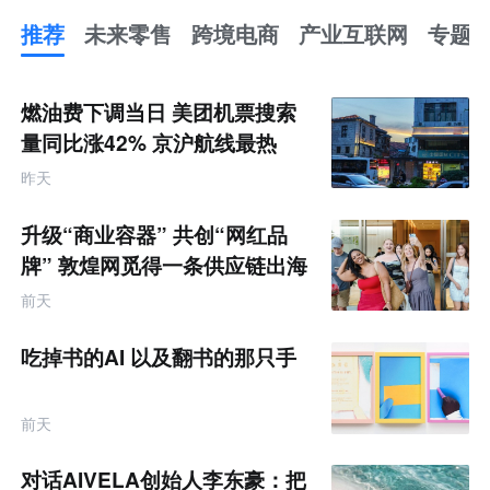
推荐
未来零售
跨境电商
产业互联网
专题
推
荐
未
燃油费下调当日 美团机票搜索
来
零
量同比涨42% 京沪航线最热
售
跨
昨天
境
电
商
升级“商业容器” 共创“网红品
产
业
牌” 敦煌网觅得一条供应链出海
互
的新路径
联
前天
网
专
题
吃掉书的AI 以及翻书的那只手
前天
对话AIVELA创始人李东豪：把