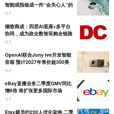
智能戒指做成一件“会关心人”的
饰品
前天
德致商成：四层AI底座+多平台
协同，成为政企数智采购全链路
服务商
前天
OpenAI联合Jony Ive开发智能
音箱 预计2027年售价超300美
元
前天
eBay直播业务二季度GMV同比
增8倍 将扩张更多国际市场
前天
Etsy裁员约220人优化架构 二季