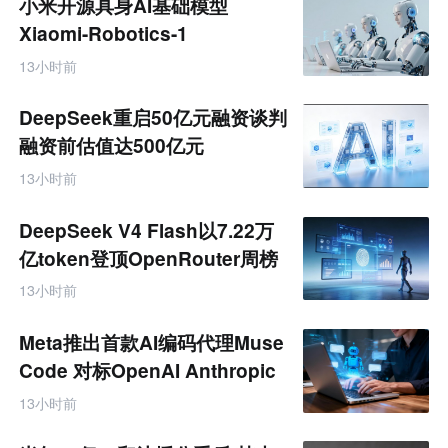
小米开源具身AI基础模型
产
业
Xiaomi-Robotics-1
互
联
13小时前
网
专
题
DeepSeek重启50亿元融资谈判
融资前估值达500亿元
13小时前
DeepSeek V4 Flash以7.22万
亿token登顶OpenRouter周榜
13小时前
Meta推出首款AI编码代理Muse
Code 对标OpenAI Anthropic
13小时前