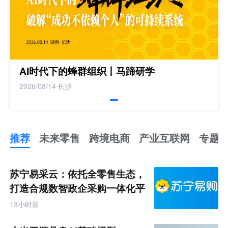
AI时代下的蜂群组织丨马蹄研学
2026/08/14
长沙
推荐
未来零售
跨境电商
产业互联网
专题
推
荐
未
苏宁易采云：依托全零售生态，
来
零
打造合规数智政企采购一体化平
售
台
跨
13小时前
境
电
商