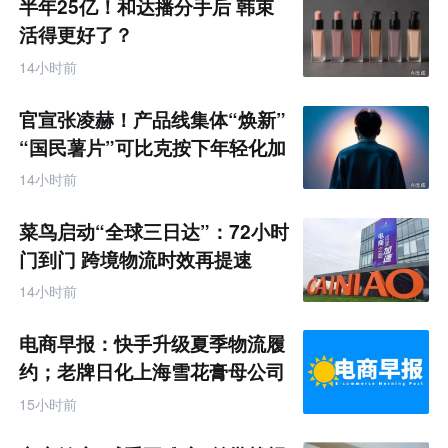
半年25亿！和达播分手后 韩束
活得更好了？
14小时前
官宣张凌赫！产品线集体“焕新”
“国民薯片”可比克按下年轻化加
速键
14小时前
菜鸟启动“全球三日达”：72小时
门到门 跨境物流时效再提速
14小时前
电商早报：快手升级夏季物流履
约；老牌日化上海雪花膏母公司
破产
15小时前