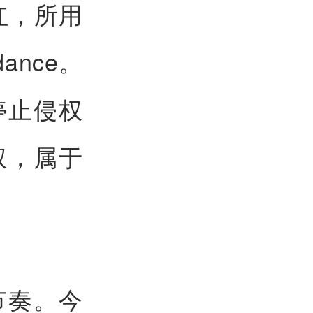
红，所用
ance。
停止侵权
权，属于
节奏。今