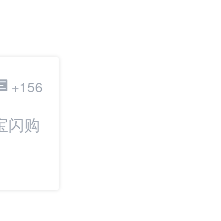
跨境电商
+156
宝闪购
最新：DHL二季
长13%