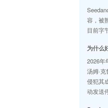
Seed
容，被
目前字
为什么好
2026
汤姆·
侵犯其
动发送