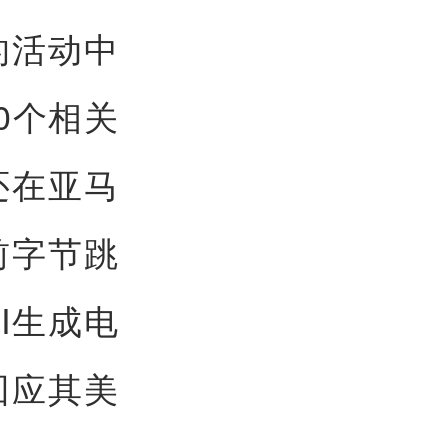
的活动中
00个相关
还在亚马
前字节跳
I生成电
回应其美