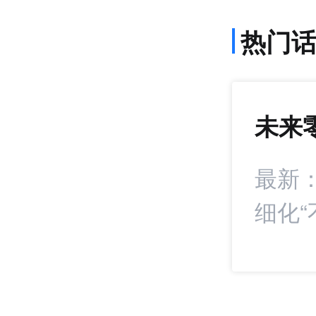
热门
未来
792
+21
康食品卖家的东南
最新
细化“