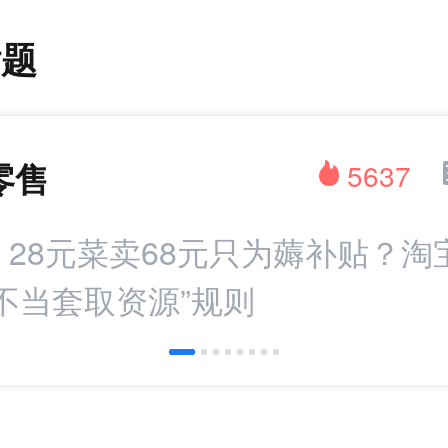
话题
零售
5637
：28元菜卖68元只为薅补贴？淘
不当套取资源”规则