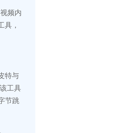
I视频内
工具，
·皮特与
为该工具
字节跳