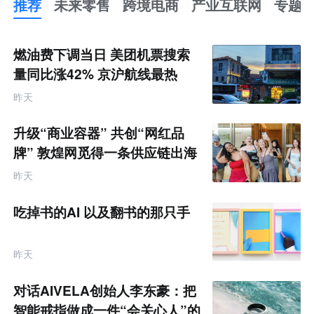
推荐
未来零售
跨境电商
产业互联网
专题
推
荐
未
燃油费下调当日 美团机票搜索
来
零
量同比涨42% 京沪航线最热
售
跨
昨天
境
电
商
升级“商业容器” 共创“网红品
产
业
牌” 敦煌网觅得一条供应链出海
互
的新路径
联
昨天
网
专
题
吃掉书的AI 以及翻书的那只手
昨天
对话AIVELA创始人李东豪：把
智能戒指做成一件“会关心人”的