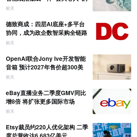
饰品
前天
德致商成：四层AI底座+多平台
协同，成为政企数智采购全链路
服务商
前天
OpenAI联合Jony Ive开发智能
音箱 预计2027年售价超300美
元
前天
eBay直播业务二季度GMV同比
增8倍 将扩张更多国际市场
前天
Etsy裁员约220人优化架构 二季
度总营收达6.683亿美元