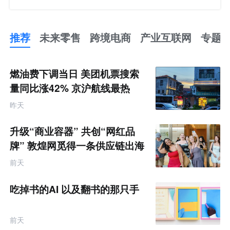
推荐
未来零售
跨境电商
产业互联网
专题
推
荐
未
燃油费下调当日 美团机票搜索
来
零
量同比涨42% 京沪航线最热
售
跨
昨天
境
电
商
升级“商业容器” 共创“网红品
产
业
牌” 敦煌网觅得一条供应链出海
互
的新路径
联
前天
网
专
题
吃掉书的AI 以及翻书的那只手
前天