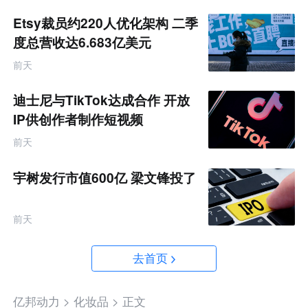
Etsy裁员约220人优化架构 二季
度总营收达6.683亿美元
前天
迪士尼与TikTok达成合作 开放
IP供创作者制作短视频
前天
宇树发行市值600亿 梁文锋投了
前天
去首页
亿邦动力 >
化妆品 >
正文