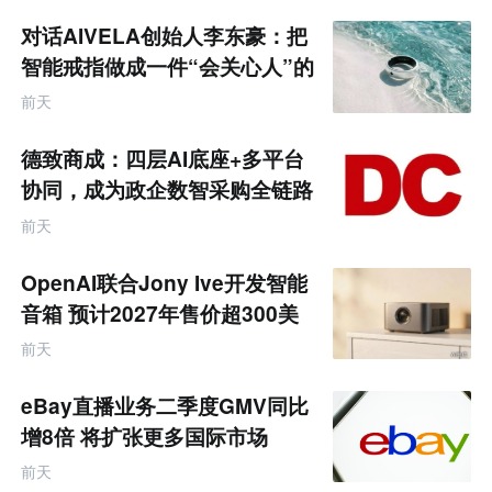
对话AIVELA创始人李东豪：把
智能戒指做成一件“会关心人”的
饰品
前天
德致商成：四层AI底座+多平台
协同，成为政企数智采购全链路
服务商
前天
OpenAI联合Jony Ive开发智能
音箱 预计2027年售价超300美
元
前天
eBay直播业务二季度GMV同比
增8倍 将扩张更多国际市场
前天