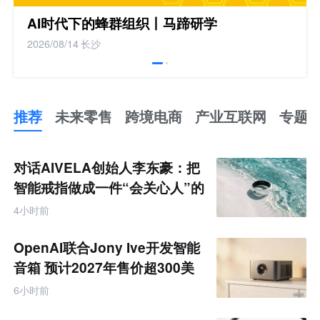
AI时代下的蜂群组织丨马蹄研学
2026/08/14
长沙
推荐
未来零售
跨境电商
产业互联网
专题
推
荐
未
对话AIVELA创始人李东豪：把
来
零
智能戒指做成一件“会关心人”的
售
饰品
跨
4小时前
境
电
商
OpenAI联合Jony Ive开发智能
产
业
音箱 预计2027年售价超300美
互
元
联
6小时前
网
专
题