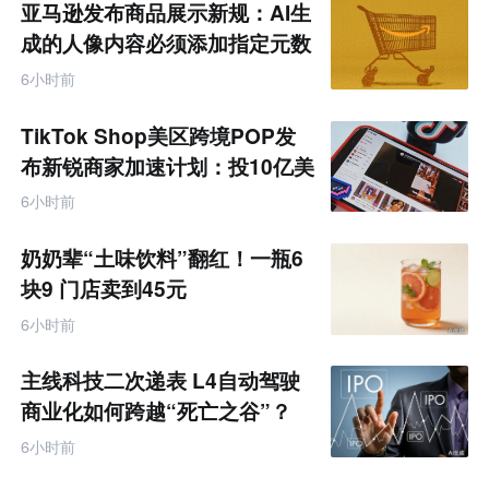
亚马逊发布商品展示新规：AI生
成的人像内容必须添加指定元数
据
6小时前
TikTok Shop美区跨境POP发
布新锐商家加速计划：投10亿美
金资源帮扶四类商家
6小时前
奶奶辈“土味饮料”翻红！一瓶6
块9 门店卖到45元
6小时前
主线科技二次递表 L4自动驾驶
商业化如何跨越“死亡之谷”？
6小时前