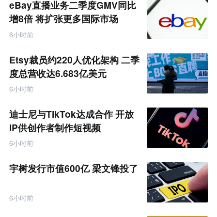
eBay直播业务二季度GMV同比
增8倍 将扩张更多国际市场
6小时前
Etsy裁员约220人优化架构 二季
度总营收达6.683亿美元
6小时前
迪士尼与TikTok达成合作 开放
IP供创作者制作短视频
6小时前
宇树发行市值600亿 梁文锋投了
6小时前