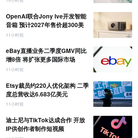
10小时前
境
电
商
OpenAI联合Jony Ive开发智能
产
业
音箱 预计2027年售价超300美
互
元
联
11小时前
网
专
题
eBay直播业务二季度GMV同比
增8倍 将扩张更多国际市场
11小时前
Etsy裁员约220人优化架构 二季
度总营收达6.683亿美元
11小时前
迪士尼与TikTok达成合作 开放
IP供创作者制作短视频