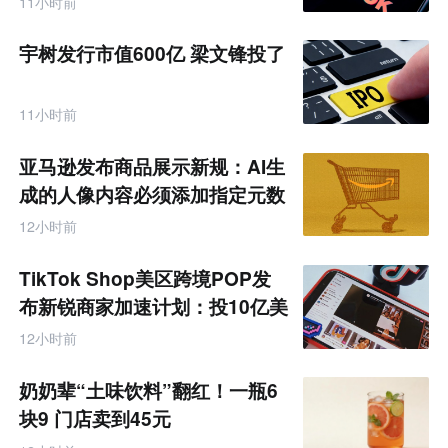
11小时前
宇树发行市值600亿 梁文锋投了
11小时前
亚马逊发布商品展示新规：AI生
成的人像内容必须添加指定元数
据
12小时前
TikTok Shop美区跨境POP发
布新锐商家加速计划：投10亿美
金资源帮扶四类商家
12小时前
奶奶辈“土味饮料”翻红！一瓶6
块9 门店卖到45元