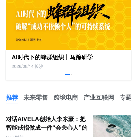
AI时代下的蜂群组织丨马蹄研学
2026/08/14
长沙
推荐
未来零售
跨境电商
产业互联网
专题
推
荐
未
对话AIVELA创始人李东豪：把
来
零
智能戒指做成一件“会关心人”的
售
饰品
跨