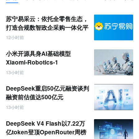
推
荐
未
苏宁易采云：依托全零售生态，
来
零
打造合规数智政企采购一体化平
售
台
跨
12小时前
境
电
商
小米开源具身AI基础模型
产
业
Xiaomi-Robotics-1
互
联
13小时前
网
专
题
DeepSeek重启50亿元融资谈判
融资前估值达500亿元
13小时前
DeepSeek V4 Flash以7.22万
亿token登顶OpenRouter周榜