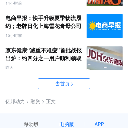
14小时前
电商早报：快手升级夏季物流履
约；老牌日化上海雪花膏母公司
破产
15小时前
京东健康“减重不难瘦”首批战报
出炉：约四分之一用户顺利领取
200元挑战金
昨天
去首页
亿邦动力 >
融资 >
正文
移动版
电脑版
APP