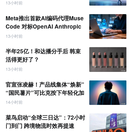
13小时前
Meta推出首款AI编码代理Muse
Code 对标OpenAI Anthropic
13小时前
半年25亿！和达播分手后 韩束
活得更好了？
13小时前
官宣张凌赫！产品线集体“焕新”
“国民薯片”可比克按下年轻化加
速键
14小时前
菜鸟启动“全球三日达”：72小时
门到门 跨境物流时效再提速