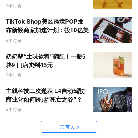
据
9小时前
TikTok Shop美区跨境POP发
布新锐商家加速计划：投10亿美
金资源帮扶四类商家
9小时前
奶奶辈“土味饮料”翻红！一瓶6
块9 门店卖到45元
9小时前
主线科技二次递表 L4自动驾驶
商业化如何跨越“死亡之谷”？
9小时前
去首页