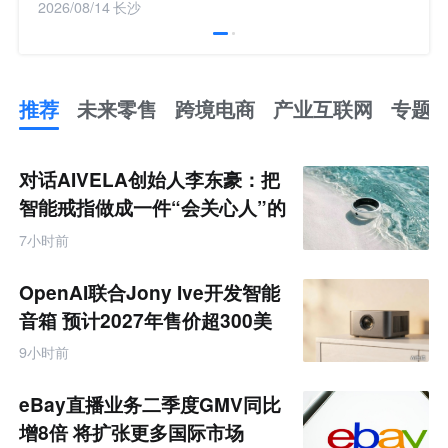
2026/08/14
长沙
推荐
未来零售
跨境电商
产业互联网
专题
推
荐
未
对话AIVELA创始人李东豪：把
来
零
智能戒指做成一件“会关心人”的
售
饰品
跨
7小时前
境
电
商
OpenAI联合Jony Ive开发智能
产
业
音箱 预计2027年售价超300美
互
元
联
9小时前
网
专
题
eBay直播业务二季度GMV同比
增8倍 将扩张更多国际市场