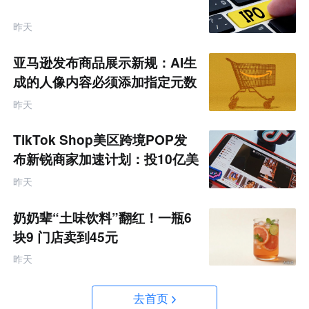
昨天
亚马逊发布商品展示新规：AI生
成的人像内容必须添加指定元数
据
昨天
TikTok Shop美区跨境POP发
布新锐商家加速计划：投10亿美
金资源帮扶四类商家
昨天
奶奶辈“土味饮料”翻红！一瓶6
块9 门店卖到45元
昨天
去首页