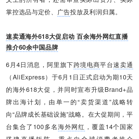
掌控选品与定价、
广告
投放及利润归属。
速卖通海外618大促启动 百余海外网红直播
推介60余中国品牌
6月4日消息，阿里旗下
跨境电商
平台
速卖通
（AliExpress）于6月1日正式启动为期10天
的海外618大促，并同时宣布升级Brand+品
牌出海计划，由单一的“卖货渠道”战略转
向“品牌成长基础设施”战略。在大促期间，平
台集合了100多名
海外网红
，覆盖14个国家
搭建直播矩阵，重点向全球消费者推介