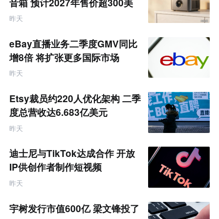
音箱 预计2027年售价超300美
元
昨天
eBay直播业务二季度GMV同比
增8倍 将扩张更多国际市场
昨天
Etsy裁员约220人优化架构 二季
度总营收达6.683亿美元
昨天
迪士尼与TikTok达成合作 开放
IP供创作者制作短视频
昨天
宇树发行市值600亿 梁文锋投了