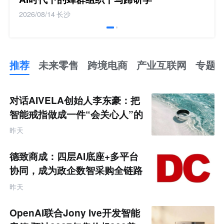
2026/08/14
长沙
推荐
未来零售
跨境电商
产业互联网
专题
推
荐
未
对话AIVELA创始人李东豪：把
来
零
智能戒指做成一件“会关心人”的
售
饰品
跨
昨天
境
电
商
德致商成：四层AI底座+多平台
产
业
协同，成为政企数智采购全链路
互
服务商
联
昨天
网
专
题
OpenAI联合Jony Ive开发智能