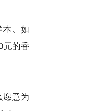
样本。如
0元的香
么愿意为