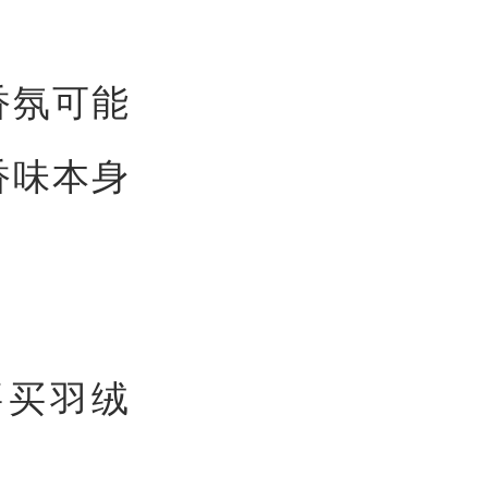
香氛可能
香味本身
要买羽绒