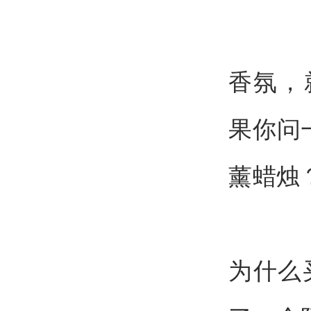
香氛，
果你问
薰蜡烛
为什么