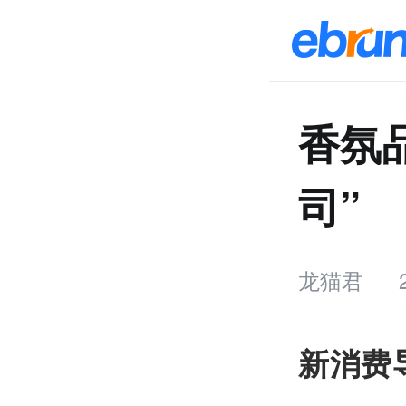
香氛
司”
龙猫君
新消费