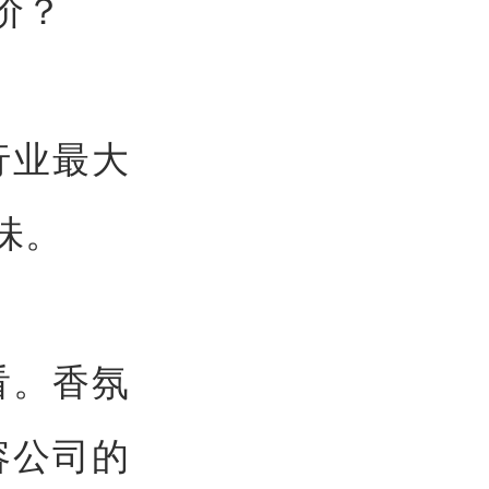
价？
行业最大
味。
看。香氛
容公司的