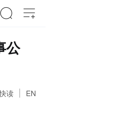
事公
快读
EN