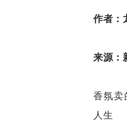
作者
：
来源：
香氛卖
人生