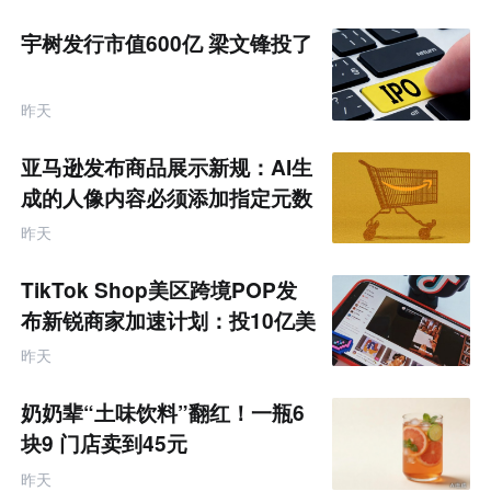
宇树发行市值600亿 梁文锋投了
昨天
亚马逊发布商品展示新规：AI生
成的人像内容必须添加指定元数
据
昨天
TikTok Shop美区跨境POP发
布新锐商家加速计划：投10亿美
金资源帮扶四类商家
昨天
奶奶辈“土味饮料”翻红！一瓶6
块9 门店卖到45元
昨天