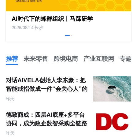
AI时代下的蜂群组织丨马蹄研学
2026/08/14
长沙
推荐
未来零售
跨境电商
产业互联网
专题
推
荐
未
对话AIVELA创始人李东豪：把
来
零
智能戒指做成一件“会关心人”的
售
饰品
跨
昨天
境
电
商
德致商成：四层AI底座+多平台
产
业
协同，成为政企数智采购全链路
互
服务商
联
昨天
网