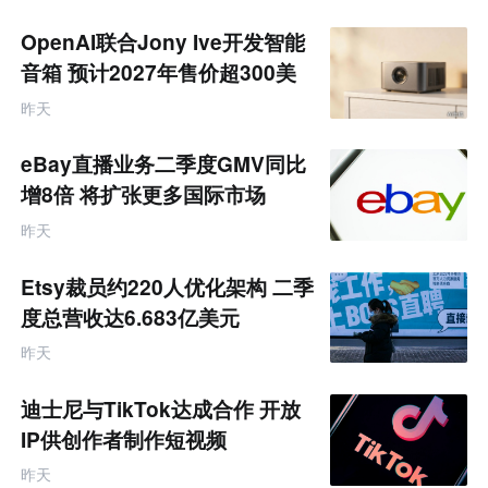
专
题
OpenAI联合Jony Ive开发智能
音箱 预计2027年售价超300美
元
昨天
eBay直播业务二季度GMV同比
增8倍 将扩张更多国际市场
昨天
Etsy裁员约220人优化架构 二季
度总营收达6.683亿美元
昨天
迪士尼与TikTok达成合作 开放
IP供创作者制作短视频
昨天