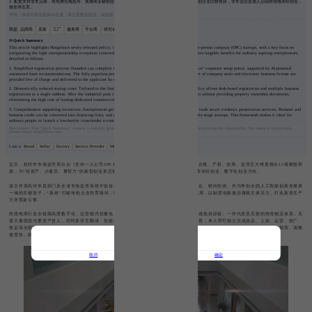
3. 配套支持非常完善，有免费合规指导、免费商业秘密固证服务，信用可以转化为融资额度，监管对初创企业比较包容，非常适合普通人启动跨境电商轻创业，
做全球生意。
声明：快读内容全程由AI生成，请注意甄别信息。如您发现问题，请发送邮件至 run@ebrun.com 。
我是
品牌商
卖家
工厂
服务商
平台商
研究者
帮我再读一遍。
Quick Summary
This article highlights Hangzhou's newly released policy, the first of its kind nationwide, that supports one-person company (OPC) startups, with a key focus on
invigorating the light entrepreneurship ecosystem centered on cross-border e-commerce. The policy delivers tangible benefits for ordinary aspiring entrepreneurs,
detailed as follows:
1. Simplified registration process: Founders can complete the entire process online via the "Zhejiang Office" corporate setup portal, supported by AI-powered
automated form recommendations. The fully paperless process takes only half a day to finish. The first set of company seals and electronic business license are
provided free of charge and delivered to the applicant by mail.
2. Dramatically reduced startup costs: Tailored to the limited office space needs of solo founders, the policy allows desk-based registration and multiple business
registrations at a single address. After the industrial park verifies the allocated desk, founders can move in without providing property ownership documents,
eliminating the high cost of leasing dedicated commercial space.
3. Comprehensive supporting incentives: Entrepreneurs gain access to free compliance guidance and free trade secret evidence preservation services. Personal and
business credit can be converted into financing lines, and regulators adopt a more lenient approach to early-stage startups. This framework makes it ideal for
ordinary people to launch a low-barrier cross-border e-commerce business and sell products globally.
Disclaimer: The "Quick Summary" content is entirely generated by AI. Please exercise discretion when interpreting the information. For issues or corrections,
please email run@ebrun.com .
I am a
Brand
Seller
Factory
Service Provider
Marketplace Seller
Researcher
Read it again.
近日，杭州市市场监管局出台《支持一人公司OPC创新创业发展的若干举措》，聚焦准入、合规、产权、信用、监管五大维度推出12项硬核举
措，为“轻资产、少雇员、重智力”的新型创业形态量身定制全周期政策包，尤其适配跨境电商等轻创业、数字化创业方向。
该文件系杭州市直部门及全省市场监管系统中首份支持OPC发展的行政规范性文件，含金量足、靶向性强。作为争创全国人工智能创新发展第
一城的关键落子，“新政”打破传统企业培育路径，明确公司、个独企业、个体工商户均可适用，以制度创新激活微观主体活力，打造新质生产
力培育新引擎。
跨境电商行业全链路高度数字化、运营模式轻量化，非常适合OPC一人公司发展。依托国内成熟供应链、一件代发及完善的跨境物流体系，无
需大量囤货与重资产投入，同时多语言翻译、智能运营、数据分析等各类数字化工具日趋完善，单人即可独立完成选品、上架、运营、推广、
售后等全部环节。加上海外市场需求分散、细分蓝海类目充足，平台入驻门槛低、创业政策友好，且一人公司决策灵活、运营成本精简、调整
速度快，能够快速测品优化、精细化运营，完美契合跨境电商的出海模式，实现独立稳定经营。
下载：
取消
确定