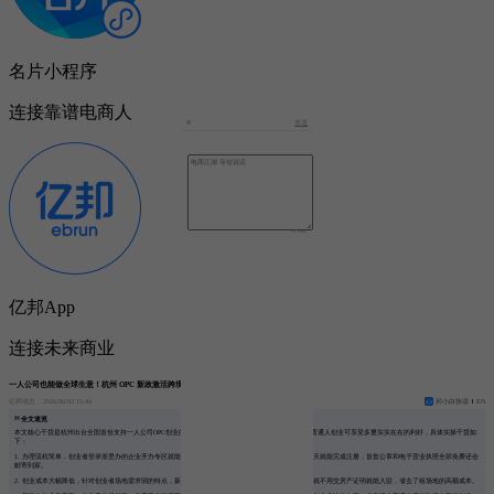
名片小程序
连接靠谱电商人
发送
0
/140
亿邦App
连接未来商业
一人公司也能做全球生意！杭州 OPC 新政激活跨境电商创业新生态
亿邦动力
2026/06/03 15:44
邦小白快读
EN
全文速览
本文核心干货是杭州出台全国首份支持一人公司OPC创业的新政，重点激活跨境电商这类轻创业生态，普通人创业可享受多重实实在在的利好，具体实操干货如
下：
1. 办理流程简单，创业者登录浙里办的企业开办专区就能办理，支持AI智能推荐填报，全程无纸化，半天就能完成注册，首套公章和电子营业执照全部免费还会
邮寄到家。
2. 创业成本大幅降低，针对创业者场地需求弱的特点，新政支持工位注册和一址多照，园区核实工位后就不用交房产证明就能入驻，省去了租场地的高额成本。