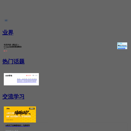
跨境电商资源对接
了解详情
业界
业界
生态共进 | 易达云 x
Fruugo达成深度战略合
作！
24
热门话题
5439
+149
未来零售
最新：缺资质 拒开发票统
统扣分！抖音电商升级商
家体验分规则
交流学习
课程
AI时代下的蜂群组织丨马蹄研学
2026/08/14
长沙