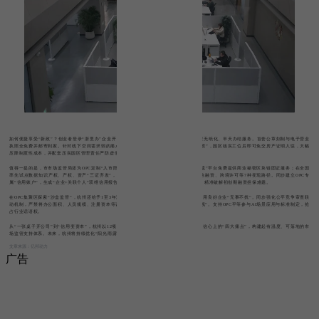
（上城区AGI青创共同体（未来数智港））
如何便捷享受“新政”？创业者登录“浙里办”企业开办专区，即可享受AI智能推荐填报、全程无纸化、半天办结服务。首套公章刻制与电子营业
执照全免费并邮寄到家。针对线下空间需求弱的痛点，杭州创新推行“工位注册”与“一址多照”，园区核实工位后即可免交房产证明入驻，大幅
压降制度性成本，并配套压实园区管理责任严防虚假注册。
值得一提的是，市市场监管局还为OPC定制“入市陪伴手册”，提供合规前置指导。依托“无疏”平台免费提供商业秘密区块链固证服务；在全国
率先试点数据知识产权、产权、资产“三证齐发”，登记周期由90天压缩至30天，并拓宽增信融资、跨境许可等7种变现路径。同步建立OPC专
属“信用账户”，生成“企业+关联个人”双维信用报告，打通银企数据壁垒，让“信用当钱用”，精准破解初创期融资担保难题。
在OPC集聚区探索“沙盒监管”，杭州还给予1至3年观察期，以风险提示替代硬性处罚，对信用良好企业“无事不扰”。同步强化公平竞争审查联
动机制，严禁将办公面积、人员规模、注册资本等设为准入或奖补门槛，彻底扫除“身份歧视”。支持OPC平等参与AI场景应用与标准制定，抢
占行业话语权。
从“一张桌子开公司”到“信用变资本”，杭州以12项举措精准回应OPC在空间、资金、能力、信心上的“四大痛点”，构建起有温度、可落地的市
场监管支持体系。未来，杭州将持续优化“阳光雨露”，让一人公司在AI浪潮中快速成长。
文章来源：亿邦动力
广告
微信
朋友圈
全球跨境电
商知识服务
中心
进入专题