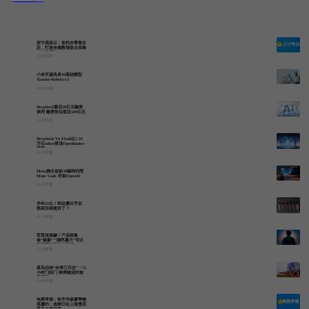
推荐
未来零售
跨境电商
产业互联网
专题
推
荐
苏宁易采云：依托全零售生
态，打造合规数智政企采购
一体化平台
10小时前
未
来
小米开源具身AI基础模型
Xiaomi-Robotics-1
零
11小时前
售
DeepSeek重启50亿元融资
谈判 融资前估值达500亿元
跨
11小时前
境
DeepSeek V4 Flash以7.22
电
万亿token登顶OpenRouter
周榜
11小时前
商
Meta推出首款AI编码代理
产
Muse Code 对标OpenAI
Anthropic
11小时前
业
互
半年25亿！和达播分手后
韩束活得更好了？
联
11小时前
网
官宣张凌赫！产品线集
体“焕新” “国民薯片”可比
专
克按下年轻化加速键
11小时前
题
菜鸟启动“全球三日达”：72
小时门到门 跨境物流时效
再提速
12小时前
电商早报：快手升级夏季物
流履约；老牌日化上海雪花