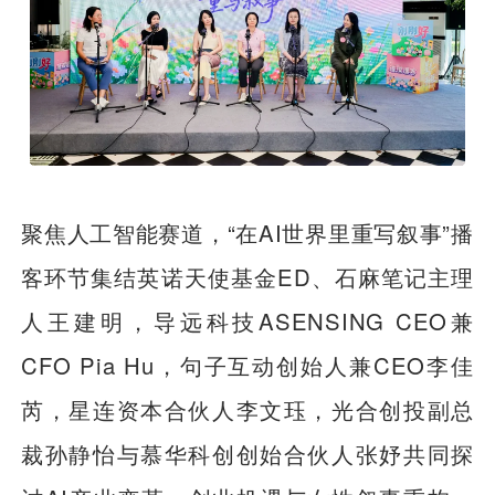
聚焦人工智能赛道，“在AI世界里重写叙事”播
客环节集结英诺天使基金ED、石麻笔记主理
人王建明，导远科技ASENSING CEO兼
CFO Pia Hu，句子互动创始人兼CEO李佳
芮，星连资本合伙人李文珏，光合创投副总
裁孙静怡与慕华科创创始合伙人张妤共同探