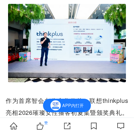
作为首席智会办公合作伙伴，联想thinkplus
APP内打开
亮相2026璀璨女性播客初夏集暨颁奖典礼。
现场，联想thinkplus会议赛道产品经理周律
赞