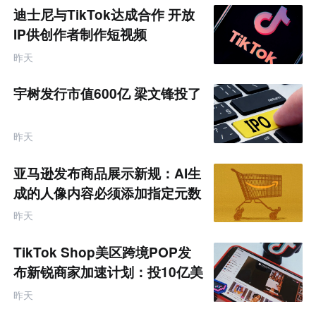
迪士尼与TikTok达成合作 开放
IP供创作者制作短视频
昨天
宇树发行市值600亿 梁文锋投了
昨天
亚马逊发布商品展示新规：AI生
成的人像内容必须添加指定元数
据
昨天
TikTok Shop美区跨境POP发
布新锐商家加速计划：投10亿美
金资源帮扶四类商家
昨天