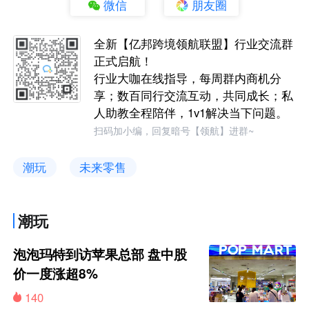
微信
朋友圈
全新【亿邦跨境领航联盟】行业交流群
正式启航！
行业大咖在线指导，每周群内商机分
享；数百同行交流互动，共同成长；私
人助教全程陪伴，1v1解决当下问题。
扫码加小编，回复暗号【领航】进群~
潮玩
未来零售
潮玩
泡泡玛特到访苹果总部 盘中股
价一度涨超8%
140