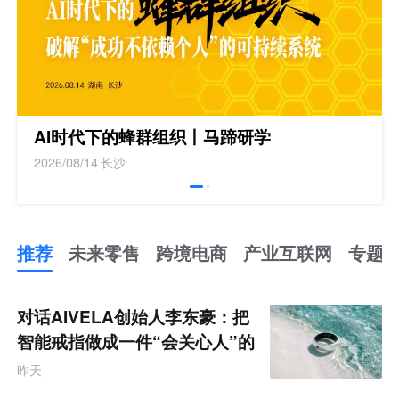
AI时代下的蜂群组织丨马蹄研学
2026/08/14
长沙
推荐
未来零售
跨境电商
产业互联网
专题
推
荐
未
对话AIVELA创始人李东豪：把
来
零
智能戒指做成一件“会关心人”的
售
饰品
跨
昨天
境
电