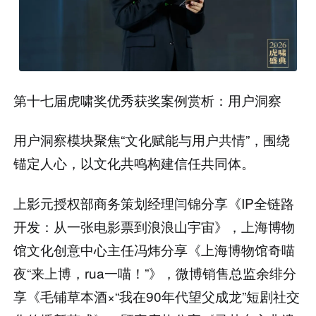
第十七届虎啸奖优秀获奖案例赏析：用户洞察
用户洞察模块聚焦“文化赋能与用户共情”，围绕
锚定人心，以文化共鸣构建信任共同体。
上影元授权部商务策划经理闫锦分享《IP全链路
开发：从一张电影票到浪浪山宇宙》，上海博物
馆文化创意中心主任冯炜分享《上海博物馆奇喵
夜“来上博，rua一喵！”》，微博销售总监余绯分
享《毛铺草本酒×“我在90年代望父成龙”短剧社交