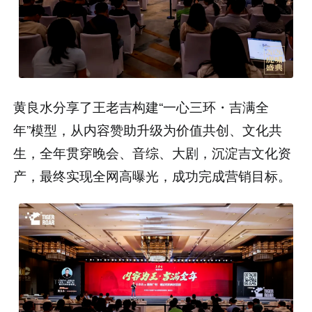
黄良水分享了王老吉构建“一心三环・吉满全
年”模型，从内容赞助升级为价值共创、文化共
生，全年贯穿晚会、音综、大剧，沉淀吉文化资
产，最终实现全网高曝光，成功完成营销目标。