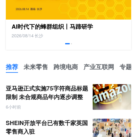
AI时代下的蜂群组织丨马蹄研学
2026/08/14
长沙
推荐
未来零售
跨境电商
产业互联网
专题
推
荐
未
亚马逊正式实施75字符商品标题
来
零
限制 未合规商品年内逐步调整
售
跨
6小时前
境
电
商
SHEIN开放平台已有数千家英国
产
业
零售商入驻
互