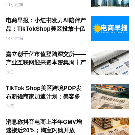
11小时前
电商早报：小红书发力AI陪伴产
品；TikTokShop美区投放十亿
14小时前
嘉立创千亿市值登陆深交所——
产业互联网迎来资本密集周丨产
业互联网周报
昨天
TikTok Shop美区跨境POP发
布新锐商家加速计划；美客多
Q2营收同增50%丨跨境电商周
昨天
报
消息称抖音电商上半年GMV增
速接近20%；淘宝闪购开放