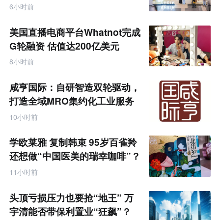
联
6小时前
网
专
题
美国直播电商平台Whatnot完成
G轮融资 估值达200亿美元
8小时前
咸亨国际：自研智造双轮驱动，
打造全域MRO集约化工业服务
商
10小时前
学欧莱雅 复制韩束 95岁百雀羚
还想做“中国医美的瑞幸咖啡”？
11小时前
头顶亏损压力也要抢“地王” 万
宇清能否带保利置业“狂飙”？