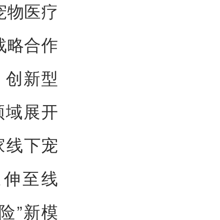
宠物医疗
战略合作
、创新型
领域展开
家线下宠
延伸至线
险”新模