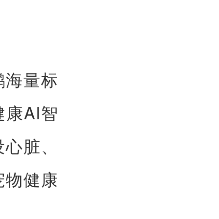
鹏海量标
康AI智
设心脏、
宠物健康