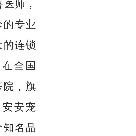
兽医师，
诊的专业
大的连锁
，在全国
医院，旗
、安安宠
个知名品