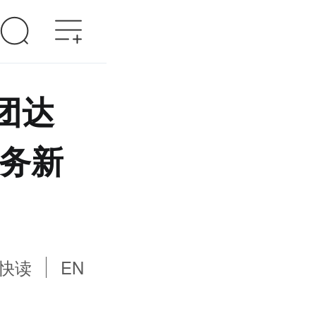
团达
服务新
快读
EN