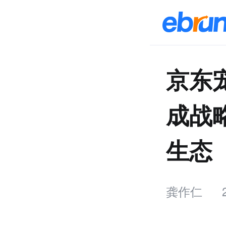
京东
成战
生态
龚作仁