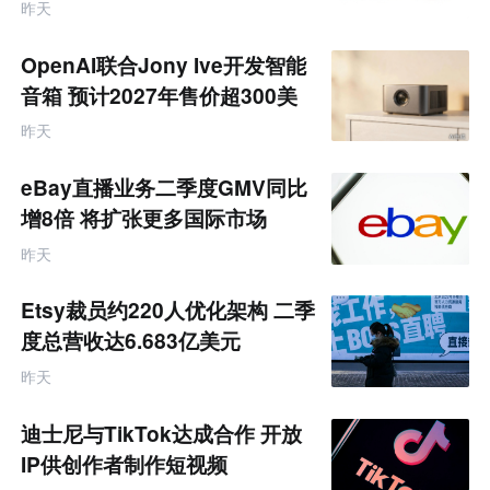
服务商
联
昨天
网
专
题
OpenAI联合Jony Ive开发智能
音箱 预计2027年售价超300美
元
昨天
eBay直播业务二季度GMV同比
增8倍 将扩张更多国际市场
昨天
Etsy裁员约220人优化架构 二季
度总营收达6.683亿美元
昨天
迪士尼与TikTok达成合作 开放
IP供创作者制作短视频