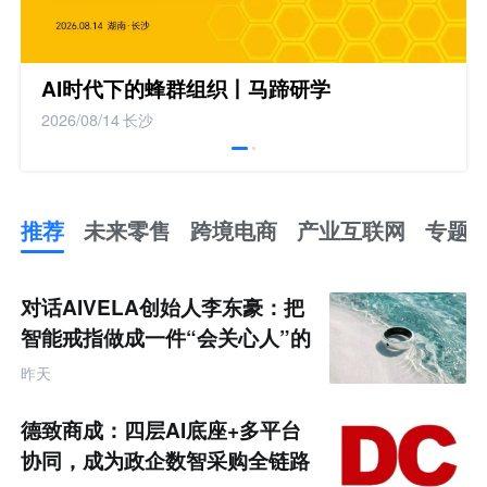
AI时代下的蜂群组织丨马蹄研学
2026/08/14
长沙
推荐
未来零售
跨境电商
产业互联网
专题
推
荐
未
对话AIVELA创始人李东豪：把
来
零
智能戒指做成一件“会关心人”的
售
饰品
跨
昨天
境
电
商
德致商成：四层AI底座+多平台
产
业
协同，成为政企数智采购全链路
互