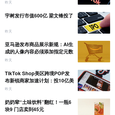
昨天
宇树发行市值600亿 梁文锋投了
昨天
亚马逊发布商品展示新规：AI生
成的人像内容必须添加指定元数
据
昨天
TikTok Shop美区跨境POP发
布新锐商家加速计划：投10亿美
金资源帮扶四类商家
昨天
奶奶辈“土味饮料”翻红！一瓶6
块9 门店卖到45元