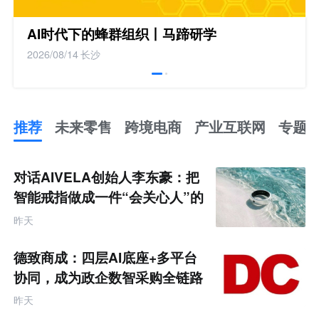
AI时代下的蜂群组织丨马蹄研学
2026/08/14
长沙
推荐
未来零售
跨境电商
产业互联网
专题
推
荐
未
对话AIVELA创始人李东豪：把
来
零
智能戒指做成一件“会关心人”的
售
饰品
跨
昨天
境
电
商
德致商成：四层AI底座+多平台
产
业
协同，成为政企数智采购全链路
互
服务商
联
昨天
网
专