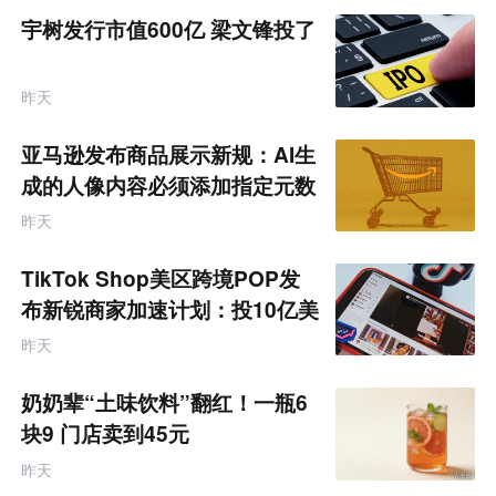
宇树发行市值600亿 梁文锋投了
昨天
亚马逊发布商品展示新规：AI生
成的人像内容必须添加指定元数
据
昨天
TikTok Shop美区跨境POP发
布新锐商家加速计划：投10亿美
金资源帮扶四类商家
昨天
奶奶辈“土味饮料”翻红！一瓶6
块9 门店卖到45元
昨天