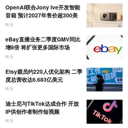
题
OpenAI联合Jony Ive开发智能
音箱 预计2027年售价超300美
元
昨天
eBay直播业务二季度GMV同比
增8倍 将扩张更多国际市场
昨天
Etsy裁员约220人优化架构 二季
度总营收达6.683亿美元
昨天
迪士尼与TikTok达成合作 开放
IP供创作者制作短视频
昨天