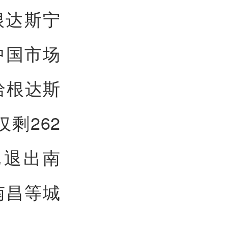
根达斯宁
中国市场
哈根达斯
仅剩262
已退出南
南昌等城