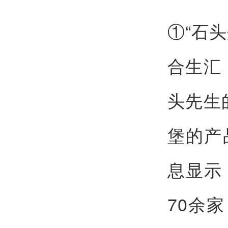
①“石
合生汇
头先生
堡的产
息显示
70余