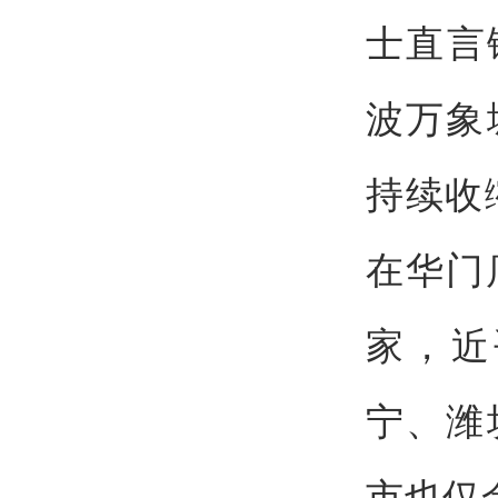
士直言
波万象
持续收
在华门店
家，近
宁、潍
市也仅