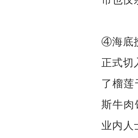
④海底
正式切
了榴莲
斯牛肉
业内人