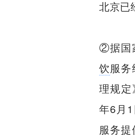
北京已
②据国
饮
服务
理规定
年6月
服务提