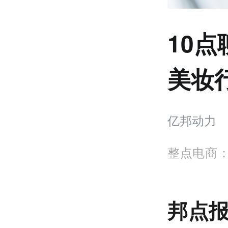
10
美妆
亿邦动力
整点电商：
邦点