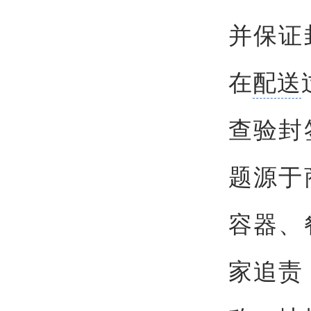
并保证
在
配送
查验封
题源于
容器、
家追责