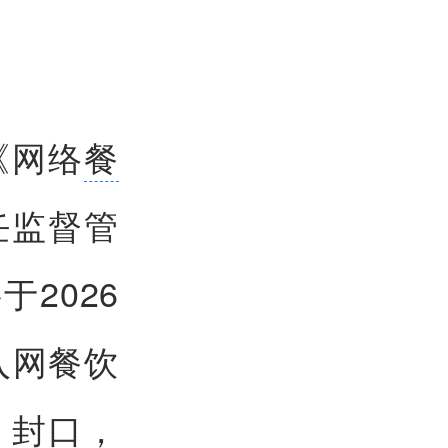
《网络
餐
任监督管
2026
入网餐饮
、封口，