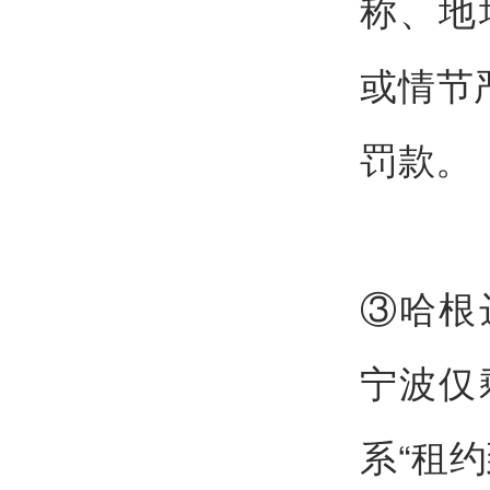
称、地
或情节
罚款。
③哈根
宁波仅
系“租