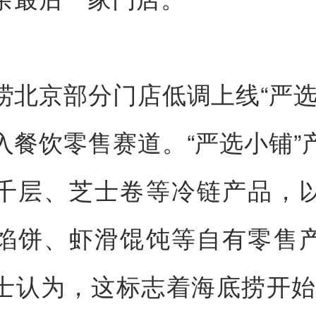
捞北京部分门店低调上线“严选
入餐饮零售赛道。“严选小铺”
千层、芝士卷等冷链产品，
馅饼、虾滑馄饨等自有零售
士认为，这标志着海底捞开始