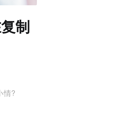
在复制
小情?