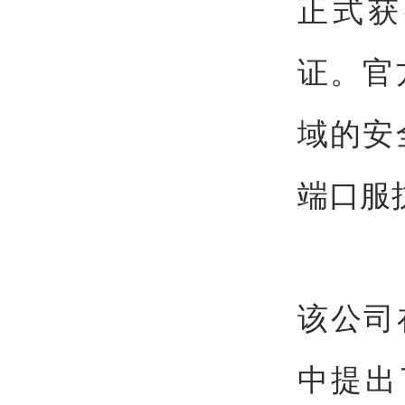
正式获
证。官
域的安
端口服
该公司
中提出