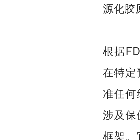
源化胶
根据F
在特定
准任何
涉及保
框架。