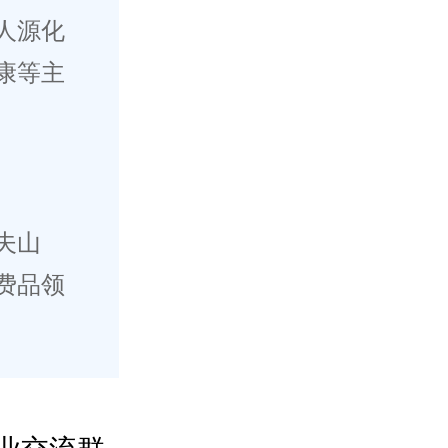
人源化
康等主
夫山
费品领
业交流群