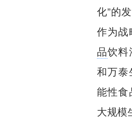
化”的
作为战
品
饮料
和万泰
能性食
大规模