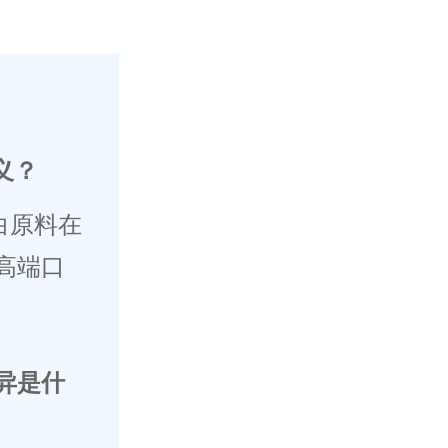
义？
白原料在
高端口
异是什