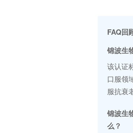
FAQ回
锦波生
该认证
口服领
服抗衰
锦波生
么？