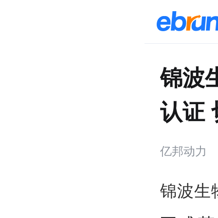
锦波
认证
亿邦动力
锦波生