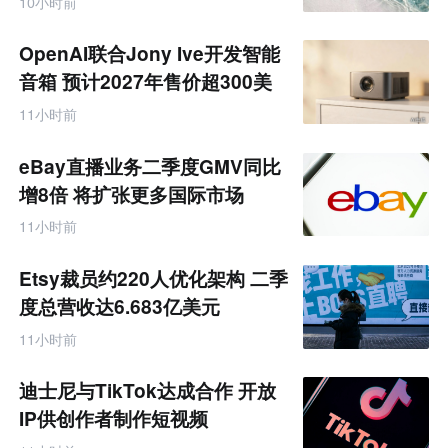
10小时前
境
电
商
OpenAI联合Jony Ive开发智能
产
业
音箱 预计2027年售价超300美
互
元
联
11小时前
网
专
题
eBay直播业务二季度GMV同比
增8倍 将扩张更多国际市场
11小时前
Etsy裁员约220人优化架构 二季
度总营收达6.683亿美元
11小时前
迪士尼与TikTok达成合作 开放
IP供创作者制作短视频