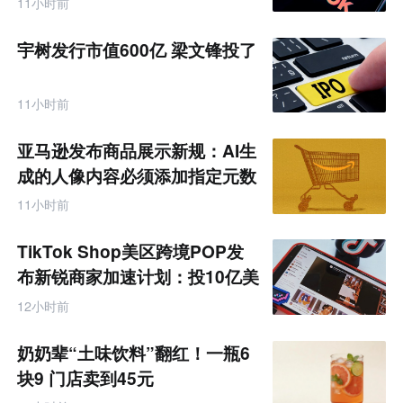
11小时前
宇树发行市值600亿 梁文锋投了
11小时前
亚马逊发布商品展示新规：AI生
成的人像内容必须添加指定元数
据
11小时前
TikTok Shop美区跨境POP发
布新锐商家加速计划：投10亿美
金资源帮扶四类商家
12小时前
奶奶辈“土味饮料”翻红！一瓶6
块9 门店卖到45元