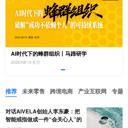
AI时代下的蜂群组织丨马蹄研学
2026/08/14
长沙
推荐
未来零售
跨境电商
产业互联网
专题
推
荐
未
对话AIVELA创始人李东豪：把
来
零
智能戒指做成一件“会关心人”的
售
饰品
跨