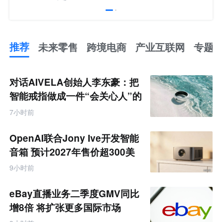
推荐
未来零售
跨境电商
产业互联网
专题
推
荐
未
对话AIVELA创始人李东豪：把
来
零
智能戒指做成一件“会关心人”的
售
饰品
跨
7小时前
境
电
商
OpenAI联合Jony Ive开发智能
产
业
音箱 预计2027年售价超300美
互
元
联
9小时前
网
专
题
eBay直播业务二季度GMV同比
增8倍 将扩张更多国际市场