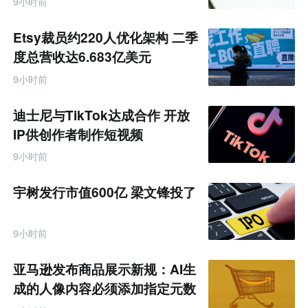
9小时前
Etsy裁员约220人优化架构 二季
度总营收达6.683亿美元
9小时前
迪士尼与TikTok达成合作 开放
IP供创作者制作短视频
9小时前
宇树发行市值600亿 梁文锋投了
9小时前
亚马逊发布商品展示新规：AI生
成的人像内容必须添加指定元数
据