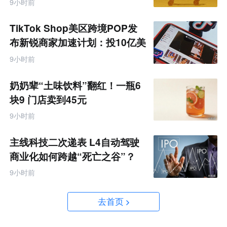
9小时前
TikTok Shop美区跨境POP发
布新锐商家加速计划：投10亿美
金资源帮扶四类商家
9小时前
奶奶辈“土味饮料”翻红！一瓶6
块9 门店卖到45元
9小时前
主线科技二次递表 L4自动驾驶
商业化如何跨越“死亡之谷”？
9小时前
去首页