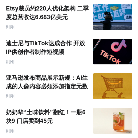
题
Etsy裁员约220人优化架构 二季
度总营收达6.683亿美元
刚刚
迪士尼与TikTok达成合作 开放
IP供创作者制作短视频
刚刚
亚马逊发布商品展示新规：AI生
成的人像内容必须添加指定元数
据
刚刚
奶奶辈“土味饮料”翻红！一瓶6
块9 门店卖到45元
刚刚