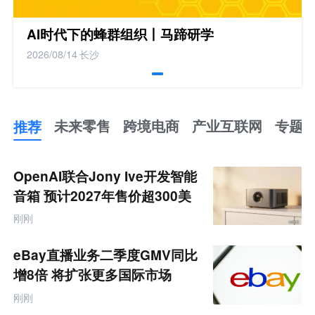
AI时代下的蜂群组织丨马蹄研学
2026/08/14
长沙
推荐
未来零售
跨境电商
产业互联网
专题
推
荐
未
OpenAI联合Jony Ive开发智能
来
零
音箱 预计2027年售价超300美
售
元
跨
刚刚
境
电
商
eBay直播业务二季度GMV同比
产
业
增8倍 将扩张更多国际市场
互
联
刚刚
网
专