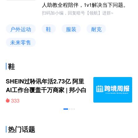
人助教全程陪伴，1v1解决当下问题。
扫码加小编，回复暗号【领航】进群~
户外运动
鞋
服装
耐克
未来零售
鞋
SHEIN过聆讯年活2.73亿 阿里
AI工作台覆盖千万商家 | 邦小白
跨境周报
333
热门话题