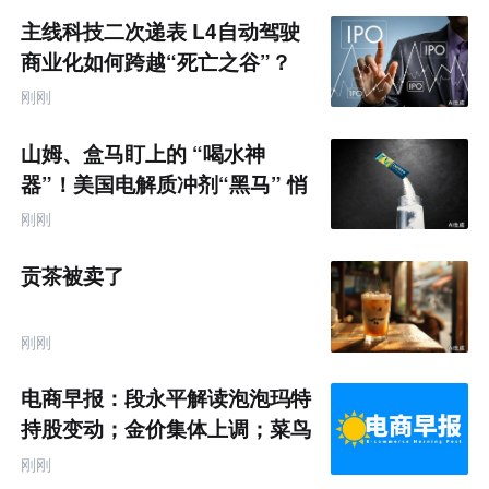
主线科技二次递表 L4自动驾驶
商业化如何跨越“死亡之谷”？
刚刚
山姆、盒马盯上的 “喝水神
器”！美国电解质冲剂“黑马” 悄
悄卖了68亿
刚刚
贡茶被卖了
刚刚
电商早报：段永平解读泡泡玛特
持股变动；金价集体上调；菜鸟
推出全球三日达跨境物流
刚刚