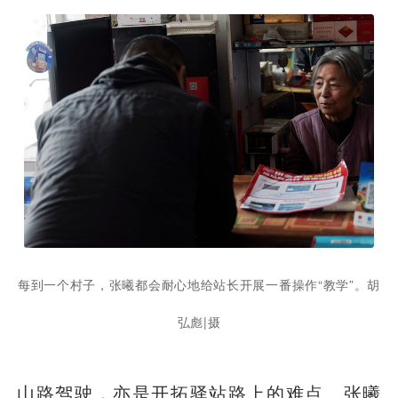
每到一个村子，张曦都会耐心地给站长开展一番操作“教学”。胡
弘彪|摄
山路驾驶，亦是开拓驿站路上的难点。张曦