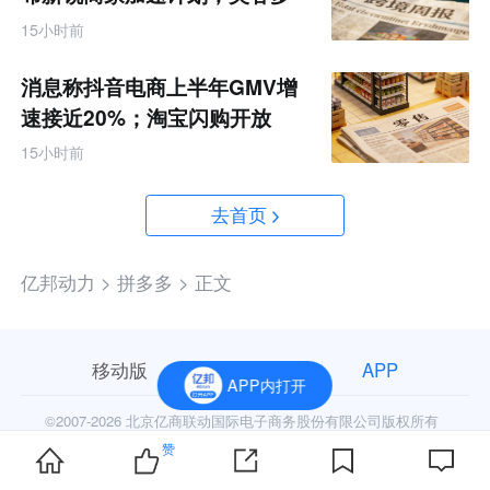
Q2营收同增50%丨跨境电商周
15小时前
报
消息称抖音电商上半年GMV增
速接近20%；淘宝闪购开放
MCP能力丨零售电商周报
15小时前
去首页
亿邦动力 >
拼多多 >
正文
移动版
电脑版
APP
APP内打开
©2007-
2026 北京亿商联动国际电子商务股份有限公司版权所有
赞
京公网安备11010602006906号