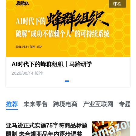
课程
AI时代下的蜂群组织丨马蹄研学
2026/08/14
长沙
推荐
未来零售
跨境电商
产业互联网
专题
推
荐
未
亚马逊正式实施75字符商品标题
来
零
限制 未合规商品年内逐步调整