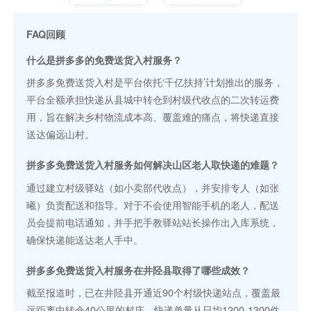
FAQ回顾
什么是拼多多的免费送货入村服务？
拼多多免费送货入村是平台依托‘千亿扶持’计划推出的服务，
平台全额承担快递从县城中转仓到村级代收点的二次转运费
用，旨在解决乡村物流成本高、覆盖难的痛点，将快递直接
送达偏远山村。
拼多多免费送货入村服务如何解决山区老人取快递的难题？
通过建立村级驿站（如小卖部代收点），并安排专人（如张
曦）负责配送和指导。对于不会使用智能手机的老人，配送
员会提前电话通知，并手把手教驿站站长操作出入库系统，
确保快递能送达老人手中。
拼多多免费送货入村服务在井陉县取得了哪些成效？
截至报道时，已在井陉县开通近90个村级快递站点，覆盖最
远距离中转仓40公里的村庄。快递单量从日均1200-1300件