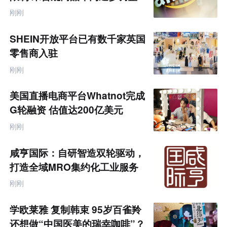
售
跨
刚刚
境
电
商
SHEIN开放平台已有数千家英国
产
业
零售商入驻
互
联
刚刚
网
专
题
美国直播电商平台Whatnot完成
G轮融资 估值达200亿美元
刚刚
咸亨国际：自研智造双轮驱动，
打造全域MRO集约化工业服务
商
刚刚
学欧莱雅 复制韩束 95岁百雀羚
还想做“中国医美的瑞幸咖啡”？