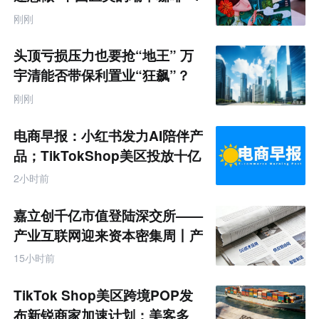
刚刚
头顶亏损压力也要抢“地王” 万
宇清能否带保利置业“狂飙”？
刚刚
电商早报：小红书发力AI陪伴产
品；TikTokShop美区投放十亿
2小时前
嘉立创千亿市值登陆深交所——
产业互联网迎来资本密集周丨产
业互联网周报
15小时前
TikTok Shop美区跨境POP发
布新锐商家加速计划；美客多