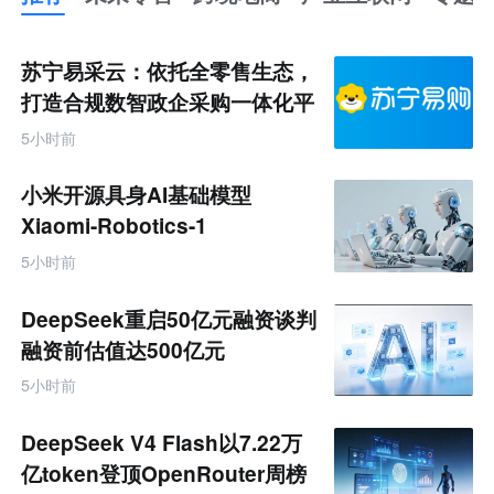
推
荐
未
苏宁易采云：依托全零售生态，
来
零
打造合规数智政企采购一体化平
售
台
跨
5小时前
境
电
商
小米开源具身AI基础模型
产
业
Xiaomi-Robotics-1
互
联
5小时前
网
专
题
DeepSeek重启50亿元融资谈判
融资前估值达500亿元
5小时前
DeepSeek V4 Flash以7.22万
亿token登顶OpenRouter周榜