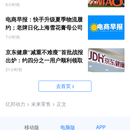
6小时前
电商早报：快手升级夏季物流履
约；老牌日化上海雪花膏母公司
破产
7小时前
京东健康“减重不难瘦”首批战报
出炉：约四分之一用户顺利领取
200元挑战金
21小时前
去首页
亿邦动力 >
未来零售 >
正文
移动版
电脑版
APP