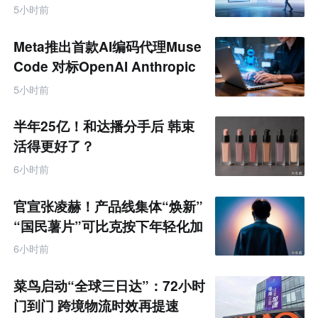
5小时前
Meta推出首款AI编码代理Muse
Code 对标OpenAI Anthropic
5小时前
半年25亿！和达播分手后 韩束
活得更好了？
6小时前
官宣张凌赫！产品线集体“焕新”
“国民薯片”可比克按下年轻化加
速键
6小时前
菜鸟启动“全球三日达”：72小时
门到门 跨境物流时效再提速