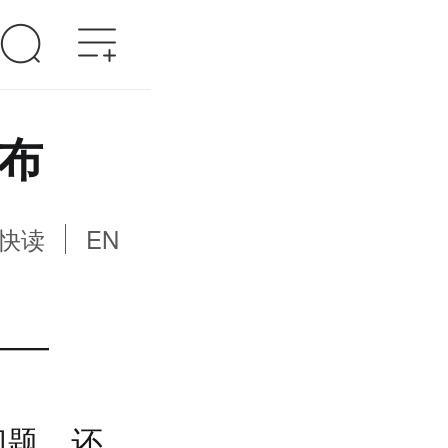
发布
快读
EN
——
问题，还