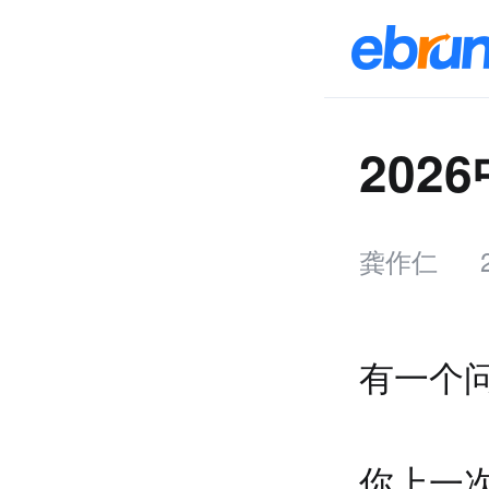
202
龚作仁
有一个问
你上一