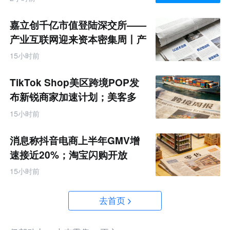
嘉立创千亿市值登陆深交所——
产业互联网迎来资本密集周丨产
业互联网周报
15小时前
TikTok Shop美区跨境POP发
布新锐商家加速计划；美客多
Q2营收同增50%丨跨境电商周
15小时前
报
消息称抖音电商上半年GMV增
速接近20%；淘宝闪购开放
MCP能力丨零售电商周报
15小时前
去首页