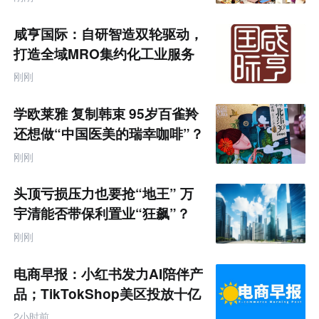
咸亨国际：自研智造双轮驱动，
打造全域MRO集约化工业服务
商
刚刚
学欧莱雅 复制韩束 95岁百雀羚
还想做“中国医美的瑞幸咖啡”？
刚刚
头顶亏损压力也要抢“地王” 万
宇清能否带保利置业“狂飙”？
刚刚
电商早报：小红书发力AI陪伴产
品；TikTokShop美区投放十亿
2小时前