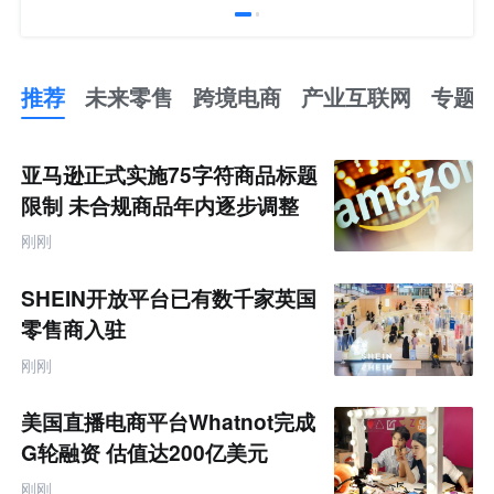
推荐
未来零售
跨境电商
产业互联网
专题
推
荐
未
亚马逊正式实施75字符商品标题
来
零
限制 未合规商品年内逐步调整
售
跨
刚刚
境
电
商
SHEIN开放平台已有数千家英国
产
业
零售商入驻
互
联
刚刚
网
专
题
美国直播电商平台Whatnot完成
G轮融资 估值达200亿美元
刚刚