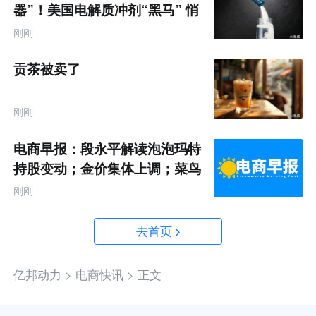
器”！美国电解质冲剂“黑马” 悄
悄卖了68亿
刚刚
贡茶被卖了
刚刚
电商早报：段永平解读泡泡玛特
持股变动；金价集体上调；菜鸟
推出全球三日达跨境物流
刚刚
去首页
亿邦动力 >
电商快讯 >
正文