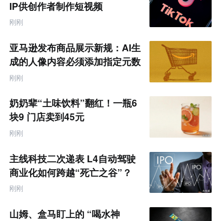
IP供创作者制作短视频
刚刚
亚马逊发布商品展示新规：AI生
成的人像内容必须添加指定元数
据
刚刚
奶奶辈“土味饮料”翻红！一瓶6
块9 门店卖到45元
刚刚
主线科技二次递表 L4自动驾驶
商业化如何跨越“死亡之谷”？
刚刚
山姆、盒马盯上的 “喝水神