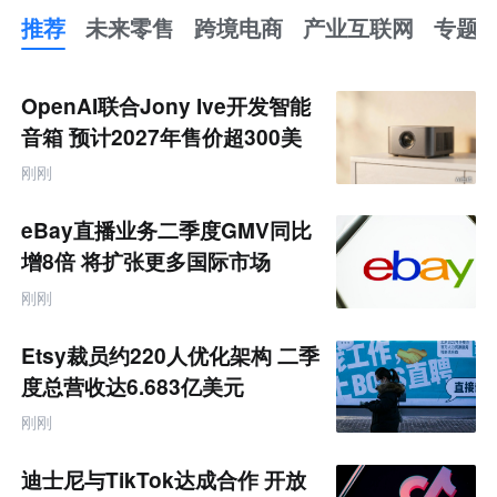
推荐
未来零售
跨境电商
产业互联网
专题
推
荐
未
OpenAI联合Jony Ive开发智能
来
零
音箱 预计2027年售价超300美
售
元
跨
刚刚
境
电
商
eBay直播业务二季度GMV同比
产
业
增8倍 将扩张更多国际市场
互
联
刚刚
网
专
题
Etsy裁员约220人优化架构 二季
度总营收达6.683亿美元
刚刚
迪士尼与TikTok达成合作 开放