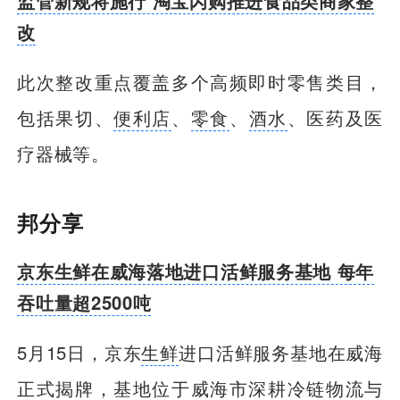
监管新规将施行 淘宝闪购推进食品类商家整
改
此次整改重点覆盖多个高频即时零售类目，
包括果切、
便利店
、
零食
、
酒水
、医药及医
疗器械等。
邦分享
京东生鲜在威海落地进口活鲜服务基地 每年
吞吐量超2500吨
5月15日，京东
生鲜
进口活鲜服务基地在威海
正式揭牌，基地位于威海市深耕冷链
物流
与