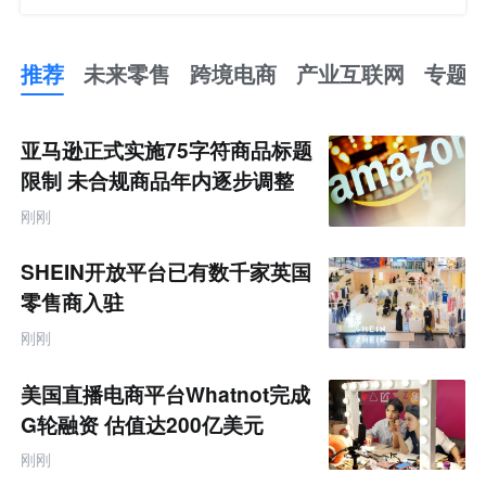
推荐
未来零售
跨境电商
产业互联网
专题
推
荐
未
亚马逊正式实施75字符商品标题
来
零
限制 未合规商品年内逐步调整
售
跨
刚刚
境
电
商
SHEIN开放平台已有数千家英国
产
业
零售商入驻
互
联
刚刚
网
专
题
美国直播电商平台Whatnot完成
G轮融资 估值达200亿美元
刚刚