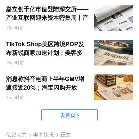
嘉立创千亿市值登陆深交所——
产业互联网迎来资本密集周丨产
业互联网周报
15小时前
TikTok Shop美区跨境POP发
布新锐商家加速计划；美客多
Q2营收同增50%丨跨境电商周
15小时前
报
消息称抖音电商上半年GMV增
速接近20%；淘宝闪购开放
MCP能力丨零售电商周报
15小时前
去首页
亿邦动力 >
电商快讯 >
正文