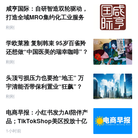
咸亨国际：自研智造双轮驱动，
打造全域MRO集约化工业服务
商
刚刚
学欧莱雅 复制韩束 95岁百雀羚
还想做“中国医美的瑞幸咖啡”？
刚刚
头顶亏损压力也要抢“地王” 万
宇清能否带保利置业“狂飙”？
刚刚
电商早报：小红书发力AI陪伴产
品；TikTokShop美区投放十亿
1小时前