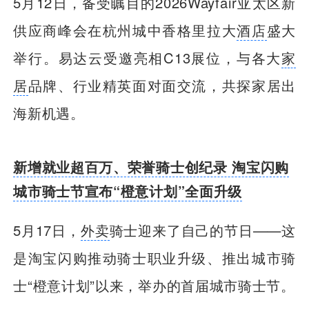
5月12日，备受瞩目的2026Wayfair亚太区新
供应商峰会在杭州城中香格里拉大
酒店
盛大
举行。易达云受邀亮相C13展位，与各大
家
居
品牌、行业精英面对面交流，共探家居出
海新机遇。
新增就业超百万、荣誉骑士创纪录 淘宝闪购
城市骑士节宣布“橙意计划”全面升级
5月17日，
外卖
骑士迎来了自己的节日——这
是淘宝闪购推动骑士职业升级、推出城市骑
士“橙意计划”以来，举办的首届城市骑士节。