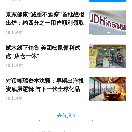
京东健康“减重不难瘦”首批战报
出炉：约四分之一用户顺利领取
200元挑战金
18小时前
试水线下销售 美团松鼠便利试
点“店仓一体”
19小时前
对话峰瑞资本沈颖：早期出海投
资底层逻辑 与下一代全球化品
牌画像
19小时前
去首页