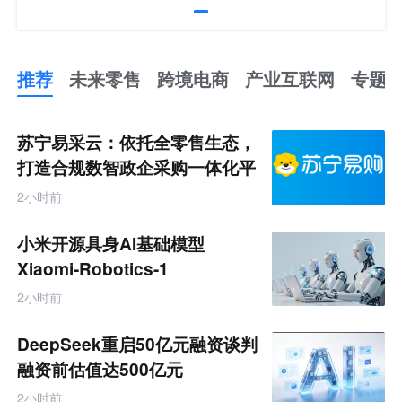
推荐
未来零售
跨境电商
产业互联网
专题
推
荐
未
苏宁易采云：依托全零售生态，
来
零
打造合规数智政企采购一体化平
售
台
跨
2小时前
境
电
商
小米开源具身AI基础模型
产
业
Xiaomi-Robotics-1
互
联
2小时前
网
专
题
DeepSeek重启50亿元融资谈判
融资前估值达500亿元
2小时前