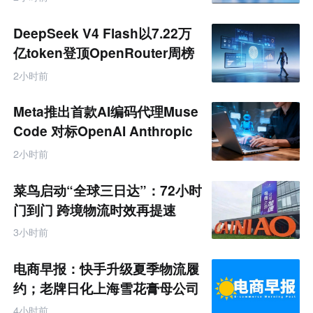
DeepSeek V4 Flash以7.22万
亿token登顶OpenRouter周榜
2小时前
Meta推出首款AI编码代理Muse
Code 对标OpenAI Anthropic
2小时前
菜鸟启动“全球三日达”：72小时
门到门 跨境物流时效再提速
3小时前
电商早报：快手升级夏季物流履
约；老牌日化上海雪花膏母公司
破产
4小时前