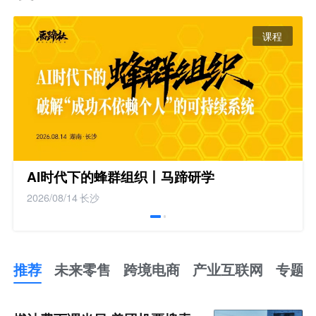
课程
AI时代下的蜂群组织丨马蹄研学
2026/08/14
长沙
推荐
未来零售
跨境电商
产业互联网
专题
推
荐
未