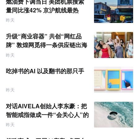
燃油费下调当日 美团机票搜索
来
零
量同比涨42% 京沪航线最热
售
跨
昨天
境
电
商
升级“商业容器” 共创“网红品
产
业
牌” 敦煌网觅得一条供应链出海
互
的新路径
联
昨天
网
专
题
吃掉书的AI 以及翻书的那只手
昨天
对话AIVELA创始人李东豪：把
智能戒指做成一件“会关心人”的
饰品
昨天