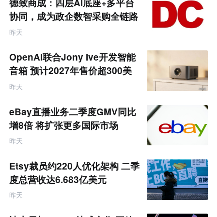
德致商成：四层AI底座+多平台
协同，成为政企数智采购全链路
服务商
昨天
OpenAI联合Jony Ive开发智能
音箱 预计2027年售价超300美
元
昨天
eBay直播业务二季度GMV同比
增8倍 将扩张更多国际市场
昨天
Etsy裁员约220人优化架构 二季
度总营收达6.683亿美元
昨天