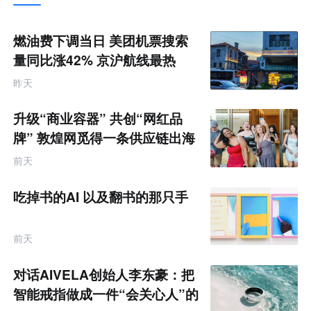
推
荐
未
燃油费下调当日 美团机票搜索
来
零
量同比涨42% 京沪航线最热
售
跨
昨天
境
电
商
升级“商业容器” 共创“网红品
产
业
牌” 敦煌网觅得一条供应链出海
互
的新路径
联
前天
网
专
题
吃掉书的AI 以及翻书的那只手
前天
对话AIVELA创始人李东豪：把
智能戒指做成一件“会关心人”的