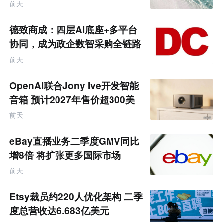
饰品
前天
德致商成：四层AI底座+多平台
协同，成为政企数智采购全链路
服务商
前天
OpenAI联合Jony Ive开发智能
音箱 预计2027年售价超300美
元
前天
eBay直播业务二季度GMV同比
增8倍 将扩张更多国际市场
前天
Etsy裁员约220人优化架构 二季
度总营收达6.683亿美元