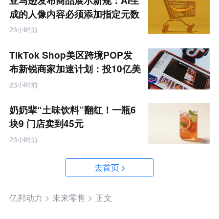
亚马逊发布商品展示新规：AI生
成的人像内容必须添加指定元数
据
23小时前
TikTok Shop美区跨境POP发
布新锐商家加速计划：投10亿美
金资源帮扶四类商家
23小时前
奶奶辈“土味饮料”翻红！一瓶6
块9 门店卖到45元
23小时前
去首页
亿邦动力 >
未来零售 >
正文