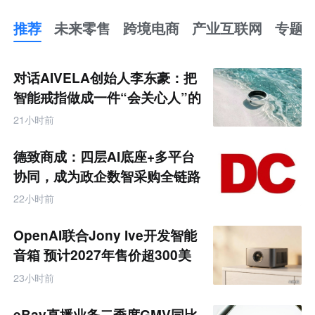
推荐
未来零售
跨境电商
产业互联网
专题
推
荐
未
对话AIVELA创始人李东豪：把
来
零
智能戒指做成一件“会关心人”的
售
饰品
跨
21小时前
境
电
商
德致商成：四层AI底座+多平台
产
业
协同，成为政企数智采购全链路
互
服务商
联
22小时前
网
专
题
OpenAI联合Jony Ive开发智能
音箱 预计2027年售价超300美
元
23小时前
eBay直播业务二季度GMV同比