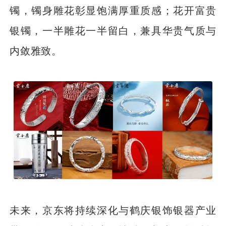
镯，镯身雕花彰显饱满厚重质感；花开富贵
银镯，一半雕花一半留白，兼具华贵气质与
内敛雅致。
未来，京东将持续深化与鹤庆银饰银器产业