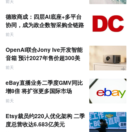
前天
德致商成：四层AI底座+多平台
协同，成为政企数智采购全链路
服务商
前天
OpenAI联合Jony Ive开发智能
音箱 预计2027年售价超300美
元
前天
eBay直播业务二季度GMV同比
增8倍 将扩张更多国际市场
前天
Etsy裁员约220人优化架构 二季
度总营收达6.683亿美元