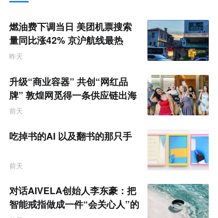
推
荐
未
燃油费下调当日 美团机票搜索
来
零
量同比涨42% 京沪航线最热
售
跨
昨天
境
电
商
升级“商业容器” 共创“网红品
产
业
牌” 敦煌网觅得一条供应链出海
互
的新路径
联
前天
网
专
题
吃掉书的AI 以及翻书的那只手
前天
对话AIVELA创始人李东豪：把
智能戒指做成一件“会关心人”的
饰品