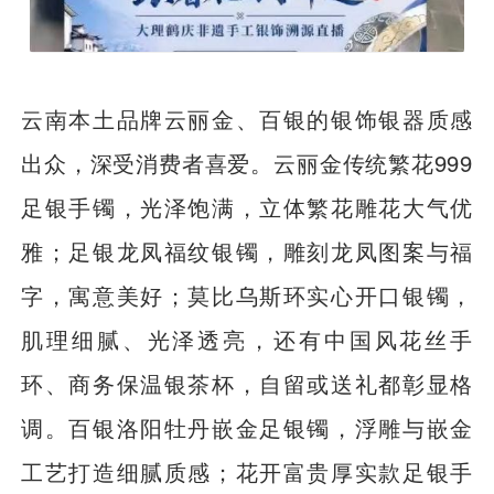
云南本土品牌云丽金、百银的银饰银器质感
出众，深受消费者喜爱。云丽金传统繁花999
足银手镯，光泽饱满，立体繁花雕花大气优
雅；足银龙凤福纹银镯，雕刻龙凤图案与福
字，寓意美好；莫比乌斯环实心开口银镯，
肌理细腻、光泽透亮，还有中国风花丝手
环、商务保温银茶杯，自留或送礼都彰显格
调。百银洛阳牡丹嵌金足银镯，浮雕与嵌金
工艺打造细腻质感；花开富贵厚实款足银手