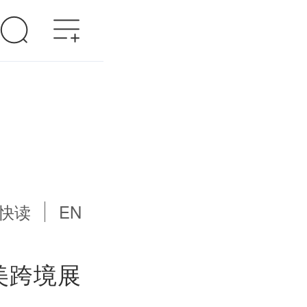
快读
EN
美跨境展