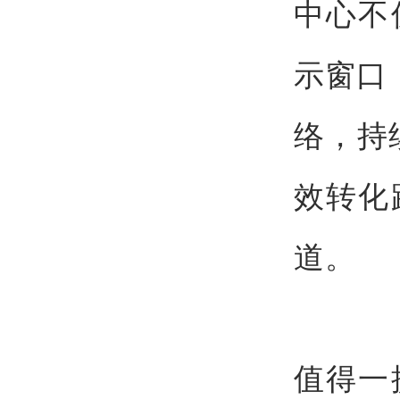
中心不
示窗口，
络，持
效转化
道。
值得一