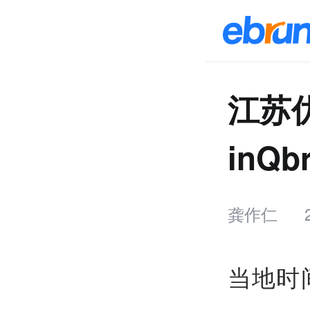
江苏
inQ
龚作仁
当地时