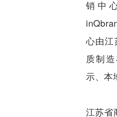
销中
inQb
心由江
质制造
示、本
江苏省商