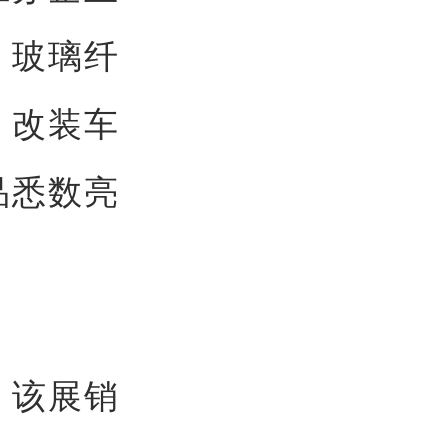
、玻璃纤
、改装车
品悉数亮
，该展销