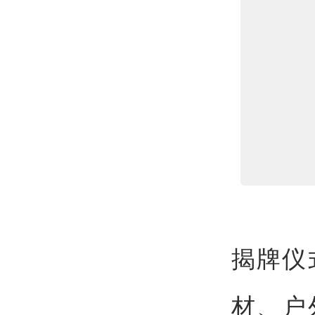
揭牌仪
材、户