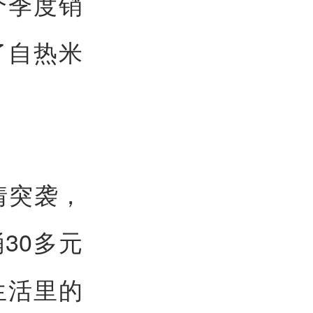
个季度销
了自热米
情突袭，
30多元
生活里的