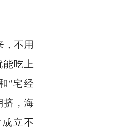
来，不用
就能吃上
和“宅经
拥挤，海
才成立不