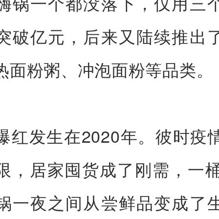
嗨锅一个都没落下，仅用三
突破亿元，后来又陆续推出
热面粉粥、冲泡面粉等品类。
爆红发生在2020年。彼时疫
限，居家囤货成了刚需，一桶
锅一夜之间从尝鲜品变成了