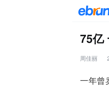
75
周佳丽
一年曾