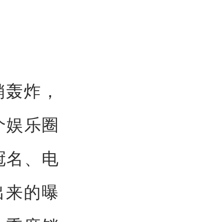
销轰炸，
个娱乐圈
冠名、电
出来的曝