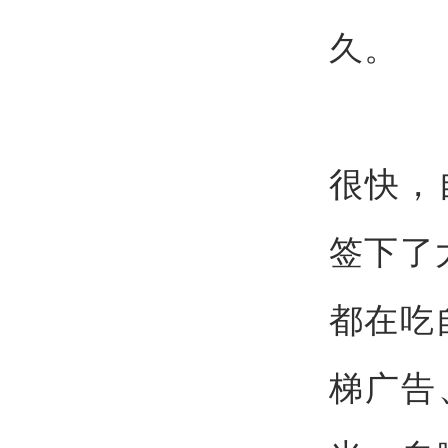
久。
很快，
签下了
都在吃
梯广告