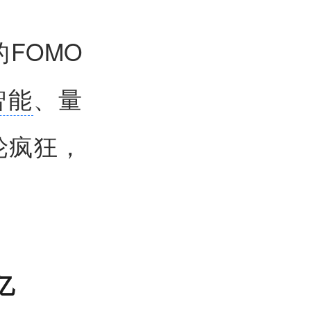
FOMO
智能
、量
轮疯狂，
亿