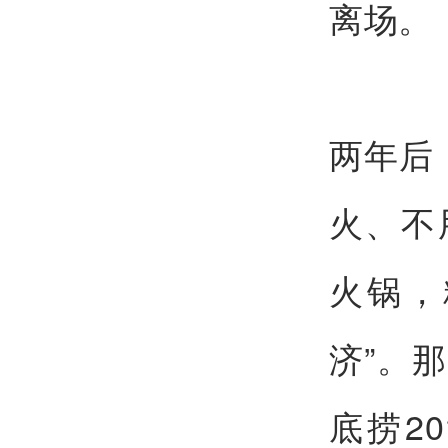
离场。
两年后
火、不
火锅，
济”。
底捞2