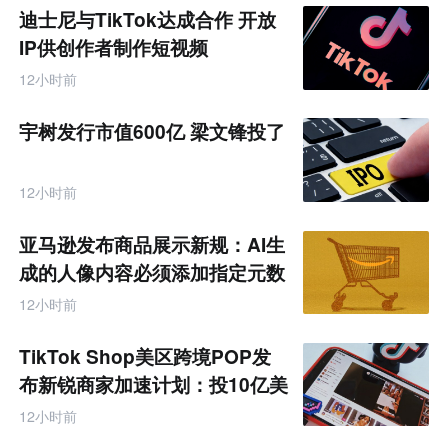
迪士尼与TikTok达成合作 开放
IP供创作者制作短视频
12小时前
宇树发行市值600亿 梁文锋投了
12小时前
亚马逊发布商品展示新规：AI生
成的人像内容必须添加指定元数
据
12小时前
TikTok Shop美区跨境POP发
布新锐商家加速计划：投10亿美
金资源帮扶四类商家
12小时前