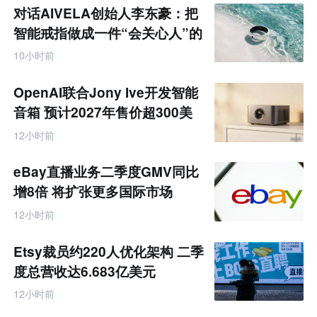
未
对话AIVELA创始人李东豪：把
来
零
智能戒指做成一件“会关心人”的
售
饰品
跨
10小时前
境
电
商
OpenAI联合Jony Ive开发智能
产
业
音箱 预计2027年售价超300美
互
元
联
12小时前
网
专
题
eBay直播业务二季度GMV同比
增8倍 将扩张更多国际市场
12小时前
Etsy裁员约220人优化架构 二季
度总营收达6.683亿美元
12小时前