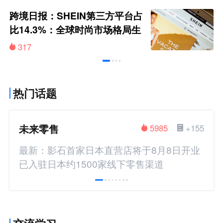
跨境日报：SHEIN第三方平台占
比14.3%：全球时尚市场格局生
变 净利下滑至20.64亿美元
317
热门话题
未来零售
5985
+155
最新：影石首家日本直营店将于8月8日开业
已入驻日本约1500家线下零售渠道