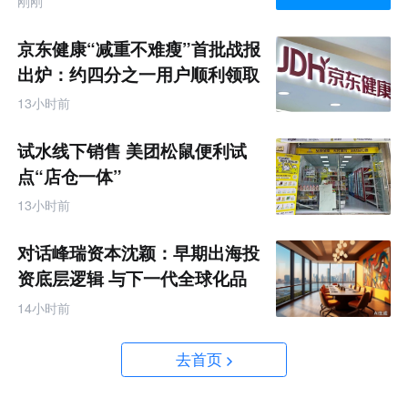
刚刚
京东健康“减重不难瘦”首批战报
出炉：约四分之一用户顺利领取
200元挑战金
13小时前
试水线下销售 美团松鼠便利试
点“店仓一体”
13小时前
对话峰瑞资本沈颖：早期出海投
资底层逻辑 与下一代全球化品
牌画像
14小时前
去首页