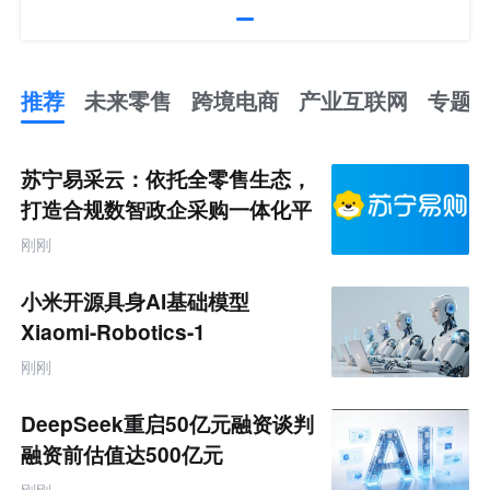
推荐
未来零售
跨境电商
产业互联网
专题
推
荐
未
苏宁易采云：依托全零售生态，
来
零
打造合规数智政企采购一体化平
售
台
跨
刚刚
境
电
商
小米开源具身AI基础模型
产
业
Xiaomi-Robotics-1
互
联
刚刚
网
专
题
DeepSeek重启50亿元融资谈判
融资前估值达500亿元
刚刚