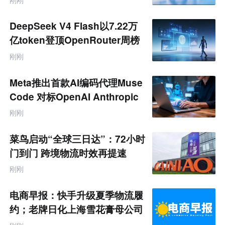
DeepSeek V4 Flash以7.22万
亿token登顶OpenRouter周榜
刚刚
Meta推出首款AI编码代理Muse
Code 对标OpenAI Anthropic
刚刚
菜鸟启动“全球三日达”：72小时
门到门 跨境物流时效再提速
刚刚
电商早报：快手升级夏季物流履
约；老牌日化上海雪花膏母公司
破产