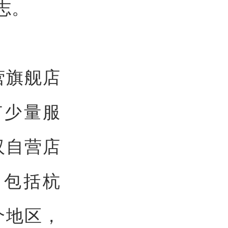
志。
营旗舰店
有少量服
汉自营店
，包括杭
个地区，