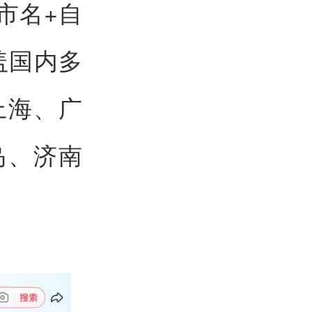
市名+自
盖国内多
上海、广
岛、济南