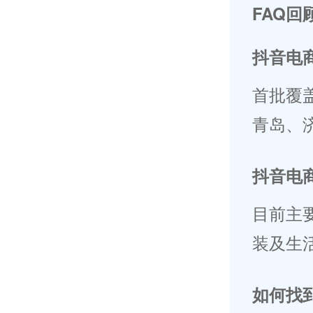
FAQ回
抖音电
首批覆
青岛、
抖音电
目前主
装及生
如何找