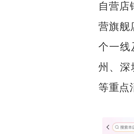
自营店
营旗舰
个一线
州、深
等重点