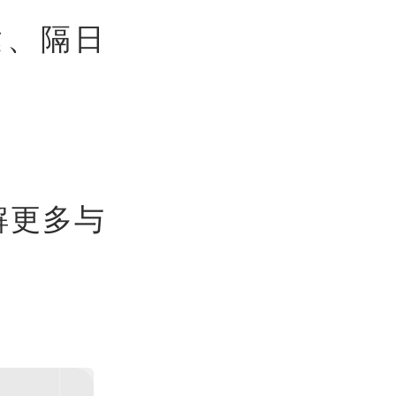
达、隔日
解更多与
。