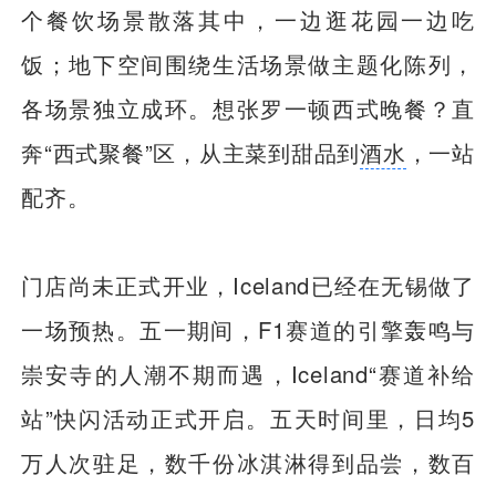
个餐饮场景散落其中，一边逛花园一边吃
饭；地下空间围绕生活场景做主题化陈列，
各场景独立成环。想张罗一顿西式晚餐？直
奔“西式聚餐”区，从主菜到甜品到
酒水
，一站
配齐。
门店尚未正式开业，Iceland已经在无锡做了
一场预热。五一期间，F1赛道的引擎轰鸣与
崇安寺的人潮不期而遇，Iceland“赛道补给
站”快闪活动正式开启。五天时间里，日均5
万人次驻足，数千份冰淇淋得到品尝，数百