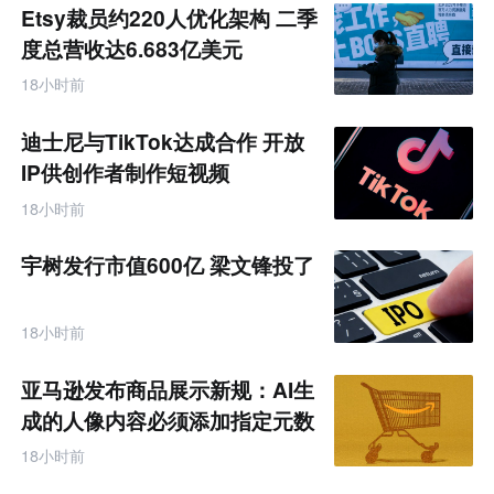
Etsy裁员约220人优化架构 二季
度总营收达6.683亿美元
18小时前
迪士尼与TikTok达成合作 开放
IP供创作者制作短视频
18小时前
宇树发行市值600亿 梁文锋投了
18小时前
亚马逊发布商品展示新规：AI生
成的人像内容必须添加指定元数
据
18小时前