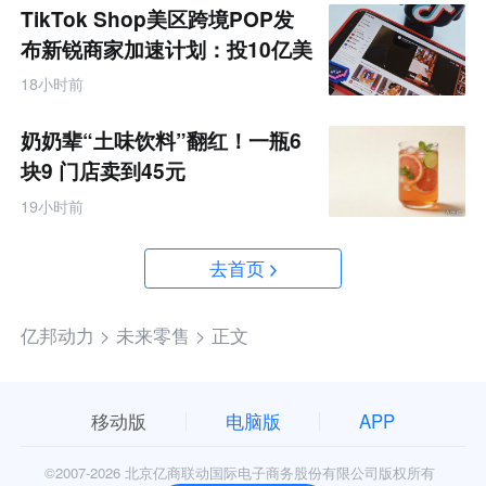
TikTok Shop美区跨境POP发
布新锐商家加速计划：投10亿美
金资源帮扶四类商家
18小时前
奶奶辈“土味饮料”翻红！一瓶6
块9 门店卖到45元
19小时前
去首页
亿邦动力 >
未来零售 >
正文
移动版
电脑版
APP
©2007-
2026 北京亿商联动国际电子商务股份有限公司版权所有