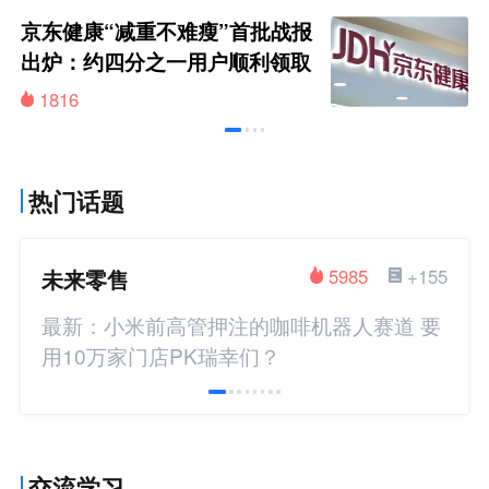
京东健康“减重不难瘦”首批战报
出炉：约四分之一用户顺利领取
200元挑战金
1816
热门话题
未来零售
5985
+155
最新：小米前高管押注的咖啡机器人赛道 要
用10万家门店PK瑞幸们？
交流学习