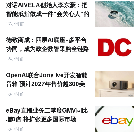
未
对话AIVELA创始人李东豪：把
来
零
智能戒指做成一件“会关心人”的
售
饰品
跨
17小时前
境
电
商
德致商成：四层AI底座+多平台
产
业
协同，成为政企数智采购全链路
互
服务商
联
18小时前
网
专
题
OpenAI联合Jony Ive开发智能
音箱 预计2027年售价超300美
元
18小时前
eBay直播业务二季度GMV同比
增8倍 将扩张更多国际市场
18小时前