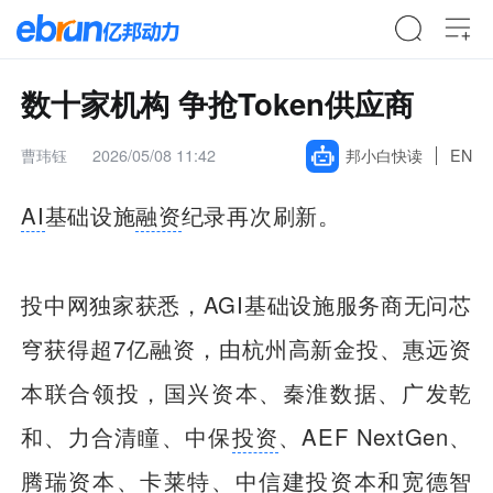
数十家机构 争抢Token供应商
曹玮钰
2026/05/08 11:42
邦小白快读
EN
AI
基础设施
融资
纪录再次刷新。
投中网独家获悉，AGI基础设施服务商无问芯
穹获得超7亿融资，由杭州高新金投、惠远资
本联合领投，国兴资本、秦淮数据、广发乾
和、力合清瞳、中保
投资
、AEF NextGen、
腾瑞资本、卡莱特、中信建投资本和宽德智