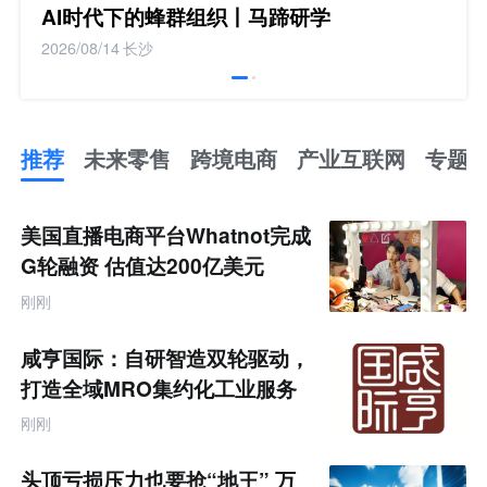
AI时代下的蜂群组织丨马蹄研学
2026/08/14
长沙
推荐
未来零售
跨境电商
产业互联网
专题
推
荐
未
美国直播电商平台Whatnot完成
来
零
G轮融资 估值达200亿美元
售
跨
刚刚
境
电
商
咸亨国际：自研智造双轮驱动，
产
业
打造全域MRO集约化工业服务
互
商
联
刚刚
网
专
题
头顶亏损压力也要抢“地王” 万