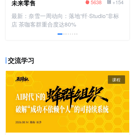
未来零售
5638
+154
最新：奈雪一周动向：落地“纤·Studio”非标
店 茶咖客群重合度达80%
交流学习
课程