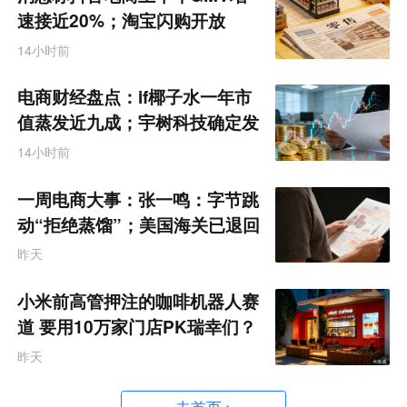
速接近20%；淘宝闪购开放
MCP能力丨零售电商周报
14小时前
电商财经盘点：if椰子水一年市
值蒸发近九成；宇树科技确定发
行价格为150.80元/股
14小时前
一周电商大事：张一鸣：字节跳
动“拒绝蒸馏”；美国海关已退回
约1000亿美元关税
昨天
小米前高管押注的咖啡机器人赛
道 要用10万家门店PK瑞幸们？
昨天