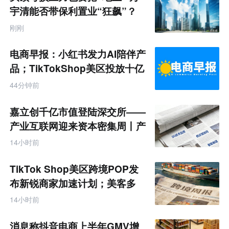
宇清能否带保利置业“狂飙”？
刚刚
电商早报：小红书发力AI陪伴产
品；TikTokShop美区投放十亿
44分钟前
嘉立创千亿市值登陆深交所——
产业互联网迎来资本密集周丨产
业互联网周报
14小时前
TikTok Shop美区跨境POP发
布新锐商家加速计划；美客多
Q2营收同增50%丨跨境电商周
14小时前
报
消息称抖音电商上半年GMV增