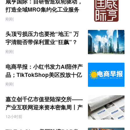
咸亨国际：自研智造双轮驱动，
产
业
打造全域MRO集约化工业服务
互
商
联
刚刚
网
专
题
头顶亏损压力也要抢“地王” 万
宇清能否带保利置业“狂飙”？
刚刚
电商早报：小红书发力AI陪伴产
品；TikTokShop美区投放十亿
刚刚
嘉立创千亿市值登陆深交所——
产业互联网迎来资本密集周丨产
业互联网周报
12小时前