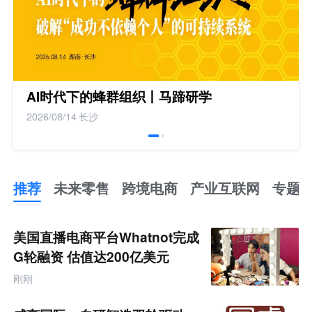
AI时代下的蜂群组织丨马蹄研学
2026/08/14
长沙
推荐
未来零售
跨境电商
产业互联网
专题
推
荐
未
美国直播电商平台Whatnot完成
来
零
G轮融资 估值达200亿美元
售
跨
刚刚
境
电
商