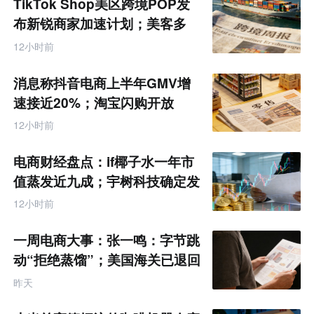
TikTok Shop美区跨境POP发
布新锐商家加速计划；美客多
Q2营收同增50%丨跨境电商周
12小时前
报
消息称抖音电商上半年GMV增
速接近20%；淘宝闪购开放
MCP能力丨零售电商周报
12小时前
电商财经盘点：if椰子水一年市
值蒸发近九成；宇树科技确定发
行价格为150.80元/股
12小时前
一周电商大事：张一鸣：字节跳
动“拒绝蒸馏”；美国海关已退回
约1000亿美元关税
昨天