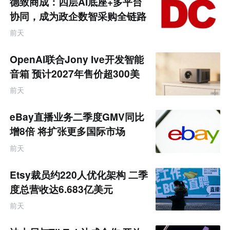
德致商成：四层AI底座+多平台
协同，成为政企数智采购全链路
服务商
前天
OpenAI联合Jony Ive开发智能
音箱 预计2027年售价超300美
元
前天
eBay直播业务二季度GMV同比
增8倍 将扩张更多国际市场
前天
Etsy裁员约220人优化架构 二季
度总营收达6.683亿美元
前天