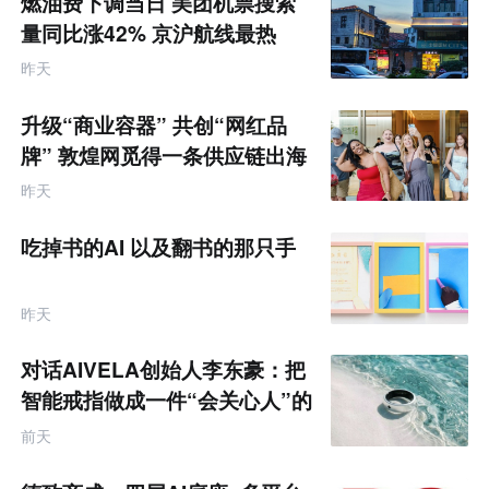
燃油费下调当日 美团机票搜索
来
零
量同比涨42% 京沪航线最热
售
跨
昨天
境
电
商
升级“商业容器” 共创“网红品
产
业
牌” 敦煌网觅得一条供应链出海
互
的新路径
联
昨天
网
专
题
吃掉书的AI 以及翻书的那只手
昨天
对话AIVELA创始人李东豪：把
智能戒指做成一件“会关心人”的
饰品
前天