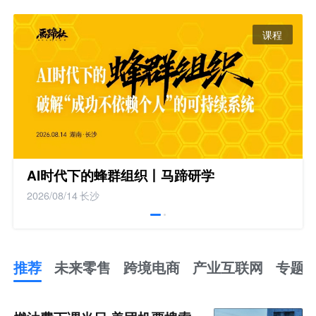
课程
AI时代下的蜂群组织丨马蹄研学
2026/08/14
长沙
推荐
未来零售
跨境电商
产业互联网
专题
推
荐
未