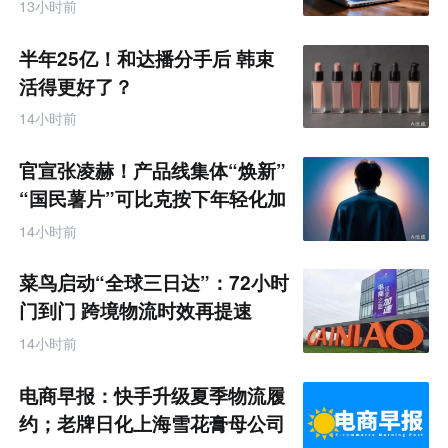
13小时前
半年25亿！和达播分手后 韩束
活得更好了？
14小时前
官宣张凌赫！产品线集体“焕新”
“国民薯片”可比克按下年轻化加
速键
14小时前
菜鸟启动“全球三日达”：72小时
门到门 跨境物流时效再提速
14小时前
电商早报：快手升级夏季物流履
约；老牌日化上海雪花膏母公司