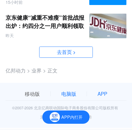
破产
15小时前
京东健康“减重不难瘦”首批战报
出炉：约四分之一用户顺利领取
200元挑战金
昨天
去首页
亿邦动力 >
业界 >
正文
移动版
电脑版
APP
©2007-
2026 北京亿商联动国际电子商务股份有限公司版权所有
京公网安备11010602006906号
APP内打开