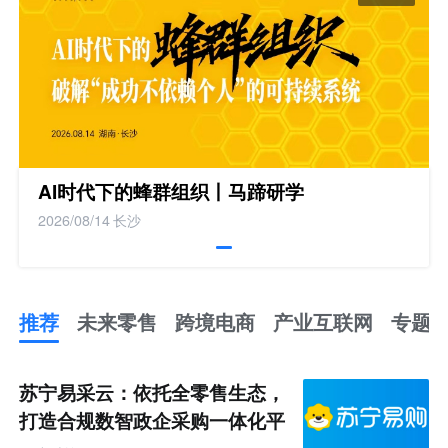
AI时代下的蜂群组织丨马蹄研学
2026/08/14
长沙
推荐
未来零售
跨境电商
产业互联网
专题
推
荐
未
苏宁易采云：依托全零售生态，
来
零
打造合规数智政企采购一体化平
售
跨