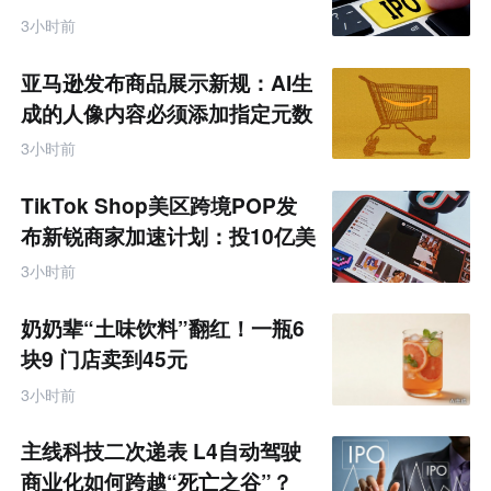
3小时前
亚马逊发布商品展示新规：AI生
成的人像内容必须添加指定元数
据
3小时前
TikTok Shop美区跨境POP发
布新锐商家加速计划：投10亿美
金资源帮扶四类商家
3小时前
奶奶辈“土味饮料”翻红！一瓶6
块9 门店卖到45元
3小时前
主线科技二次递表 L4自动驾驶
商业化如何跨越“死亡之谷”？