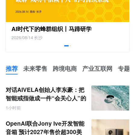
AI时代下的蜂群组织丨马蹄研学
2026/08/14
长沙
推荐
未来零售
跨境电商
产业互联网
专题
推
荐
未
对话AIVELA创始人李东豪：把
来
零
智能戒指做成一件“会关心人”的
售
饰品
跨
1小时前
境
电
商
OpenAI联合Jony Ive开发智能
产
业
音箱 预计2027年售价超300美
互