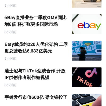
元
联
3小时前
网
专
题
eBay直播业务二季度GMV同比
增8倍 将扩张更多国际市场
3小时前
Etsy裁员约220人优化架构 二季
度总营收达6.683亿美元
3小时前
迪士尼与TikTok达成合作 开放
IP供创作者制作短视频
3小时前
宇树发行市值600亿 梁文锋投了